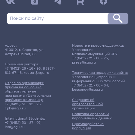
Адрес:
Новости и пресс-поддержка:
410012, г. Саратов, ул.
Управление
Астраханская, 83
медиакоммуникаций СГУ
+7 (8452) 21 - 06 - 25
,
press@sgu.ru
Приёмная ректора:
+7 (8452) 26 - 16 - 96
,
8 (937)
811-67-46
,
rector@sgu.ru
Техническая поддержка сайта:
Управление цифровых и
информационных технологий
Отдел по организации
+7 (8452) 21 - 06 - 64
,
приёма на основные
bessonov@sgu.ru
образовательные
программы (Центральная
приёмная комиссия):
Сведения об
+7 (8452) 51 - 92 - 26
,
образовательной
cpk@sgu.ru
организации
Политика обработки
персональных данных
International Students:
+7 (8452) 50 - 87 - 07
,
Противодействие
ied@sgu.ru
коррупции