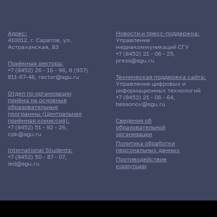
Адрес:
Новости и пресс-поддержка:
410012, г. Саратов, ул.
Управление
Астраханская, 83
медиакоммуникаций СГУ
+7 (8452) 21 - 06 - 25
,
press@sgu.ru
Приёмная ректора:
+7 (8452) 26 - 16 - 96
,
8 (937)
811-67-46
,
rector@sgu.ru
Техническая поддержка сайта:
Управление цифровых и
информационных технологий
Отдел по организации
+7 (8452) 21 - 06 - 64
,
приёма на основные
bessonov@sgu.ru
образовательные
программы (Центральная
приёмная комиссия):
Сведения об
+7 (8452) 51 - 92 - 26
,
образовательной
cpk@sgu.ru
организации
Политика обработки
персональных данных
International Students:
+7 (8452) 50 - 87 - 07
,
Противодействие
ied@sgu.ru
коррупции