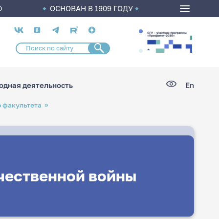
ОСНОВАН В 1909 ГОДУ
О
Социальные
сети
дная деятельность
En
 факультета
ечественной войны