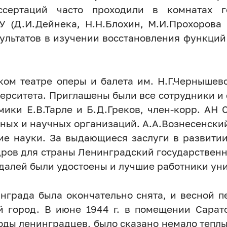
ссертаций часто проходили в комнатах г
У (Д.И.Дейнека, Н.Н.Блохин, М.И.Прохорова
ультатов в изучении восстановления функци
ском театре оперы и балета им. Н.Г.Чернышев
ерситета. Приглашены были все сотрудники и
ики Е.В.Тарле и Б.Д.Греков, член-корр. АН
ных и научных организаций. А.А.Вознесенски
ие науки. За выдающиеся заслуги в развитии
ров для страны Ленинградский государственн
далей были удостоены и лучшие работники уни
инграда была окончательно снята, и весной 
й город. В июне 1944 г. в помещении Сарато
ды ленинградцев, было сказано немало теплых 