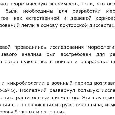
ько теоретическую значимость, но и, что ос
ни были необходимы для разработки мер
гов, как естественной и дешевой кормов
дований легли в основу докторской диссертац
яевой проводились исследования морфолог
ьцевого анализа был востребован для р
на остро нуждалась в поиске и разработке 
 и микробиологии в военный период возглавл
42-1945). Последний развернул большую иссл
ению растительных пигментов. Эти научны
тания военнослужащих и тружеников тыла, из
ровья больных и раненных.