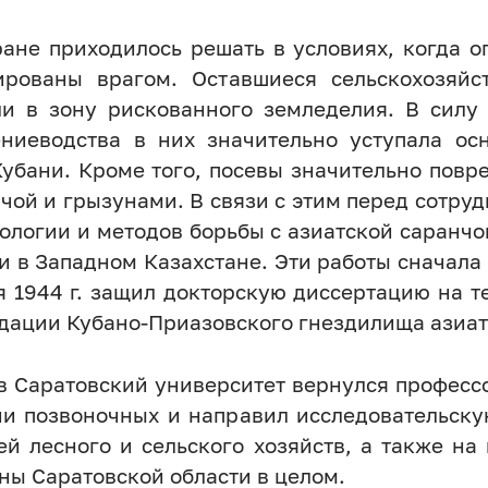
ране приходилось решать в условиях, когда 
ированы врагом. Оставшиеся сельскохозяйс
ли в зону рискованного земледелия. В силу 
ениеводства в них значительно уступала 
Кубани. Кроме того, посевы значительно повр
чой и грызунами. В связи с этим перед сотр
кологии и методов борьбы с азиатской саранч
и в Западном Казахстане. Эти работы сначала 
я 1944 г. защил докторскую диссертацию на 
дации Кубано-Приазовского гнездилища азиат
у, в Саратовский университет вернулся професс
ии позвоночных и направил исследовательску
ей лесного и сельского хозяйств, а также н
ны Саратовской области в целом.