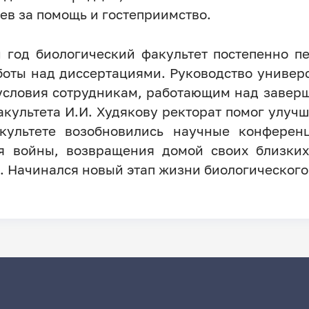
ев за помощь и гостеприимство.
 год биологический факультет постепенно п
боты над диссертациями. Руководство универс
условия сотрудникам, работающим над завер
акультета И.И. Худякову ректорат помог улу
акультете возобновились научные конферен
 войны, возвращения домой своих близких
. Начинался новый этап жизни биологического