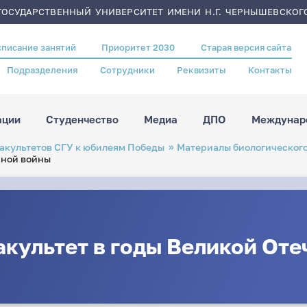
ОСУДАРСТВЕННЫЙ УНИВЕРСИТЕТ ИМЕНИ Н.Г. ЧЕРНЫШЕВСКОГ
списание занятий
Приоритет 2030
Старая версия сайта
Подразделения
Сотрудники
Реквизиты
Контакты
ации
Студенчество
Медиа
ДПО
Междунаро
акультетов СГУ к юбилеям Победы
Материалы биологического
нной войны
культет в годы Великой От