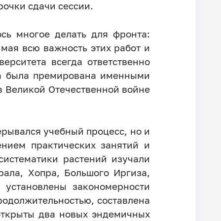
очки сдачи сессии.
сь многое делать для фронта:
имая всю важность этих работ и
ерситета всегда ответственно
ва была премирована именными
в Великой Отечественной войне
ерывался учебный процесс, но и
ением практических занятий и
систематики растений изучали
ала, Хопра, Большого Иргиза,
 установлены закономерности
родолжительностью, составлена
 открыты два новых эндемичных