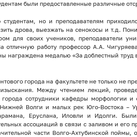
удентам были предоставленные различные отср
о студентам, но и преподавателям приходило
узить дрова, выезжать на сенокосы и т.д. Пон
ром для своих учеников, преподаватели унив
За отличную работу профессор А.А. Чигуряе
йны награждена медалью «За доблестный труд 
тового города на факультете не только не пр
изыскания. Между чтением лекций, провед
х города сотрудники кафедры морфологии и 
 Нижней Волги и малых рек Юго-Востока – Ур
арамана, Еруслана, Иловли и Идолги. Были
ельных ассоциаций в связи с заливом и его п
ачительной части Волго-Ахтубинской поймы,