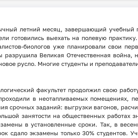
бычный летний месяц, завершающий учебный г
ели готовились выехать на полевую практик
иалистов-биологов уже планировали свои пер
ы разрушила Великая Отечественная война, н
новое русло. Многие студенты и преподавате
ологический факультет продолжил свою работ
 проходили в неотапливаемых помещениях, п
ия срочных заданий: выгрузки вагонов, расчи
большой занятости на общественных работах з
замены в установленные сроки. Так, в весенн
рок сдало экзамены только 30% студентов. 