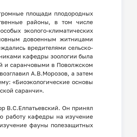
огромные площади плодородных
твенные районы, в том числе
особых эколого-климатических
основным довоенным житницами
еждались вредителями сельско-
удниками кафедры зоологии была
ой и саранчовыми в Поволжском
возглавил А.В.Морозов, а затем
тему: «Биоэкологические основы
ской саранчи».
ор В.С.Елпатьевский. Он принял
ю работу кафедры на изучение
а изучение фауны полезащитных