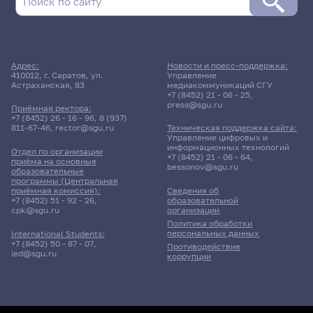
Адрес:
Новости и пресс-поддержка:
410012, г. Саратов, ул.
Управление
Астраханская, 83
медиакоммуникаций СГУ
+7 (8452) 21 - 06 - 25
,
press@sgu.ru
Приёмная ректора:
+7 (8452) 26 - 16 - 96
,
8 (937)
811-67-46
,
rector@sgu.ru
Техническая поддержка сайта:
Управление цифровых и
информационных технологий
Отдел по организации
+7 (8452) 21 - 06 - 64
,
приёма на основные
bessonov@sgu.ru
образовательные
программы (Центральная
приёмная комиссия):
Сведения об
+7 (8452) 51 - 92 - 26
,
образовательной
cpk@sgu.ru
организации
Политика обработки
персональных данных
International Students:
+7 (8452) 50 - 87 - 07
,
Противодействие
ied@sgu.ru
коррупции