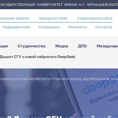
ОСУДАРСТВЕННЫЙ УНИВЕРСИТЕТ ИМЕНИ Н.Г. ЧЕРНЫШЕВСКОГ
списание занятий
Приоритет 2030
Старая версия сайта
Подразделения
Сотрудники
Реквизиты
Контакты
ации
Студенчество
Медиа
ДПО
Междунаро
 Доцент СГУ о новой нейросети DeepSeek
преимущества китайского стартапа перед зарубежными ан