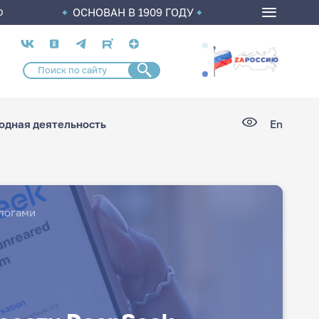
ОСНОВАН В 1909 ГОДУ
О
Социальные
сети
дная деятельность
En
алогами