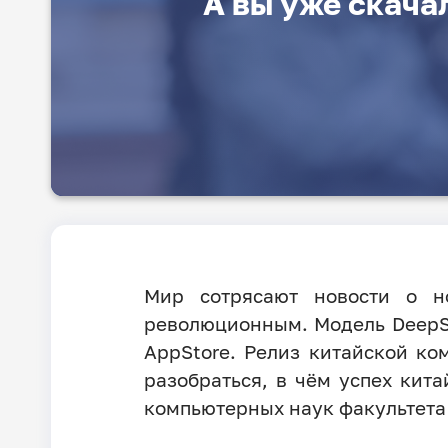
А вы уже скача
Мир сотрясают новости о н
революционным. Модель DeepSe
AppStore. Релиз китайской к
разобраться, в чём успех кит
компьютерных наук факультет