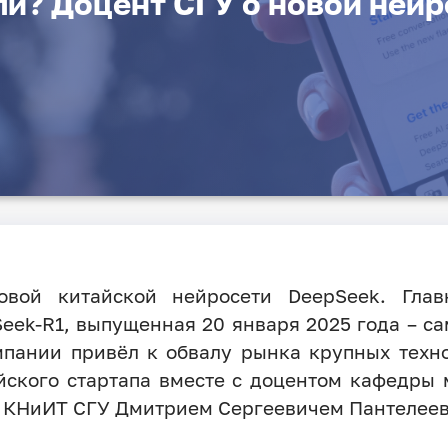
ли? Доцент СГУ о новой ней
овой китайской нейросети DeepSeek. Глав
ek-R1, выпущенная 20 января 2025 года – с
омпании привёл к обвалу рынка крупных техн
айского стартапа вместе с доцентом кафедры
а КНиИТ СГУ Дмитрием Сергеевичем Пантелее