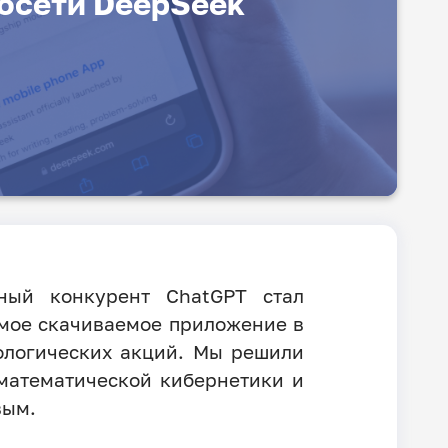
росети DeepSeek
ный конкурент ChatGPT стал
амое скачиваемое приложение в
ологических акций. Мы решили
 математической кибернетики и
вым.