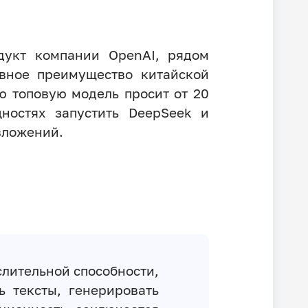
одукт компании OpenAI, рядом
авное преимущество китайской
ою топовую модель просит от 20
ностях запустить DeepSeek и
вложений.
слительной способности,
ь тексты, генерировать