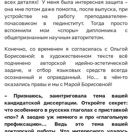
всех деталях! У меня была интересная защита –
она мне потом даже помогла, после выпуска, при
устройстве на работу преподавателем-
почасовиком в пединститут. Тогда просто
вспомнили мои «споры» дипломника с
общепризнанным научным авторитетом.
Конечно, со временем я согласилась с Ольгой
Борисовной: в художественном тексте всё
подчинено авторской идейно-эстетической
задаче, и отбор языковых средств всегда
осознанный и оправданный. Но… в чём-то
оказались правы и мы с Марой Борисовной!
– Признаюсь, заинтриговала тема вашей
кандидатской диссертации. Откройте секрет:
что особенного в русских глаголах с приставкой
«по»? А заодно уж немного и про «глагольную
префиксацию»… Ведь это тема вашей
докторской работы. Что интересного удалось