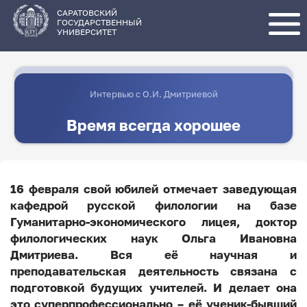
Перейти
к
основному
САРАТОВСКИЙ
содержанию
ГОСУДАРСТВЕННЫЙ
УНИВЕРСИТЕТ
Интервью с О.И. Дмитриевой
Время всегда хорошее
16 февраля свой юбилей отмечает заведующая
кафедрой русской филологии на базе
Гуманитарно-экономического лицея, доктор
филологических наук Ольга Ивановна
Дмитриева. Вся её научная и
преподавательская деятельность связана с
подготовкой будущих учителей. И делает она
это суперпрофессионально – её ученик-бывший