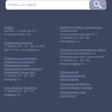
Адрес:
Новости и пресс-поддержка:
410012, г. Саратов, ул.
Управление
Астраханская, 83
медиакоммуникаций СГУ
+7 (8452) 21 - 06 - 25
,
press@sgu.ru
Приёмная ректора:
+7 (8452) 26 - 16 - 96
,
8 (937)
811-67-46
,
rector@sgu.ru
Техническая поддержка сайта:
Управление цифровых и
информационных технологий
Отдел по организации
+7 (8452) 21 - 06 - 64
,
приёма на основные
bessonov@sgu.ru
образовательные
программы (Центральная
приёмная комиссия):
Сведения об
+7 (8452) 51 - 92 - 26
,
образовательной
cpk@sgu.ru
организации
Политика обработки
персональных данных
International Students:
+7 (8452) 50 - 87 - 07
,
Противодействие
ied@sgu.ru
коррупции