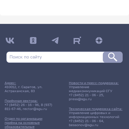
Адрес:
Новости и пресс-поддержка:
410012, г. Саратов, ул.
Управление
Астраханская, 83
медиакоммуникаций СГУ
+7 (8452) 21 - 06 - 25
,
press@sgu.ru
Приёмная ректора:
+7 (8452) 26 - 16 - 96
,
8 (937)
811-67-46
,
rector@sgu.ru
Техническая поддержка сайта:
Управление цифровых и
информационных технологий
Отдел по организации
+7 (8452) 21 - 06 - 64
,
приёма на основные
bessonov@sgu.ru
образовательные