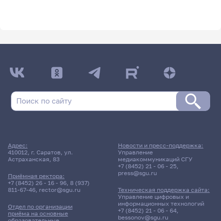
Адрес:
Новости и пресс-поддержка:
410012, г. Саратов, ул.
Управление
Астраханская, 83
медиакоммуникаций СГУ
+7 (8452) 21 - 06 - 25
,
press@sgu.ru
Приёмная ректора:
+7 (8452) 26 - 16 - 96
,
8 (937)
811-67-46
,
rector@sgu.ru
Техническая поддержка сайта:
Управление цифровых и
информационных технологий
Отдел по организации
+7 (8452) 21 - 06 - 64
,
приёма на основные
bessonov@sgu.ru
образовательные