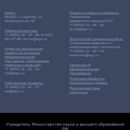
Адрес:
Новости и пресс-поддержка:
410012, г. Саратов, ул.
Управление
Астраханская, 83
медиакоммуникаций СГУ
+7 (8452) 21 - 06 - 25
,
press@sgu.ru
Приёмная ректора:
+7 (8452) 26 - 16 - 96
,
8 (937)
811-67-46
,
rector@sgu.ru
Техническая поддержка сайта:
Управление цифровых и
информационных технологий
Отдел по организации
+7 (8452) 21 - 06 - 64
,
приёма на основные
bessonov@sgu.ru
образовательные
программы (Центральная
приёмная комиссия):
Сведения об
+7 (8452) 51 - 92 - 26
,
образовательной
cpk@sgu.ru
организации
Политика обработки
персональных данных
International Students:
+7 (8452) 50 - 87 - 07
,
Противодействие
ied@sgu.ru
коррупции
Учредитель:
Министерство науки и высшего образования
РФ