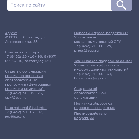
Адрес:
Новости и пресс-поддержка:
410012, г. Саратов, ул.
Управление
Астраханская, 83
медиакоммуникаций СГУ
+7 (8452) 21 - 06 - 25
,
press@sgu.ru
Приёмная ректора:
+7 (8452) 26 - 16 - 96
,
8 (937)
811-67-46
,
rector@sgu.ru
Техническая поддержка сайта:
Управление цифровых и
информационных технологий
Отдел по организации
+7 (8452) 21 - 06 - 64
,
приёма на основные
bessonov@sgu.ru
образовательные
программы (Центральная
приёмная комиссия):
Сведения об
+7 (8452) 51 - 92 - 26
,
образовательной
cpk@sgu.ru
организации
Политика обработки
персональных данных
International Students:
+7 (8452) 50 - 87 - 07
,
Противодействие
ied@sgu.ru
коррупции