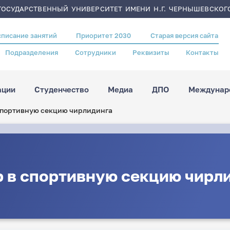
ОСУДАРСТВЕННЫЙ УНИВЕРСИТЕТ ИМЕНИ Н.Г. ЧЕРНЫШЕВСКОГ
списание занятий
Приоритет 2030
Старая версия сайта
Подразделения
Сотрудники
Реквизиты
Контакты
ации
Студенчество
Медиа
ДПО
Междунаро
спортивную секцию чирлидинга
 в спортивную секцию чирл