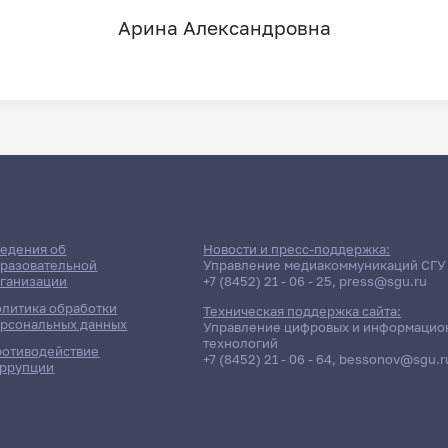
Арина Александровна
едения об
Новости и пресс-поддержка:
разовательной
Управление медиакоммуникаций СГУ
ганизации
+7 (8452) 21 - 06 - 25
,
press@sgu.ru
литика обработки
Техническая поддержка сайта:
рсональных данных
Управление цифровых и информацио
технологий
отиводействие
+7 (8452) 21 - 06 - 64
,
bessonov@sgu.r
ррупции