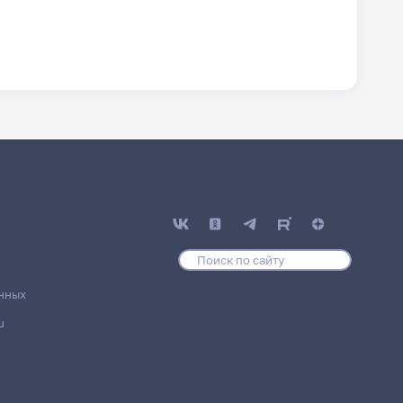
нных
u