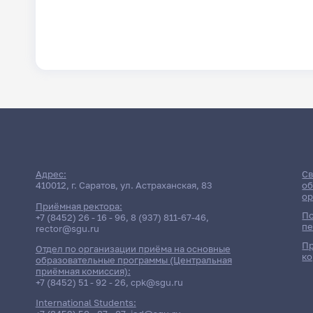
Адрес:
Св
410012, г. Саратов, ул. Астраханская, 83
об
ор
Приёмная ректора:
По
+7 (8452) 26 - 16 - 96
,
8 (937) 811-67-46
,
пе
rector@sgu.ru
Пр
Отдел по организации приёма на основные
ко
образовательные программы (Центральная
приёмная комиссия):
+7 (8452) 51 - 92 - 26
,
cpk@sgu.ru
International Students: