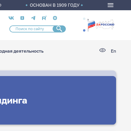
ОСНОВАН В 1909 ГОДУ
О
Социальные
сети
дная деятельность
En
идинга