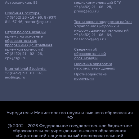
Астраханская, 83
медиакоммуникаций СГУ
+7 (8452) 21 - 06 - 25
,
press@sgu.ru
Приёмная ректора:
+7 (8452) 26 - 16 - 96
,
8 (937)
811-67-46
,
rector@sgu.ru
Техническая поддержка сайта:
Управление цифровых и
информационных технологий
Отдел по организации
+7 (8452) 21 - 06 - 64
,
приёма на основные
bessonov@sgu.ru
образовательные
программы (Центральная
приёмная комиссия):
Сведения об
+7 (8452) 51 - 92 - 26
,
образовательной
cpk@sgu.ru
организации
Политика обработки
персональных данных
International Students:
+7 (8452) 50 - 87 - 07
,
Противодействие
ied@sgu.ru
коррупции
Учредитель:
Министерство науки и высшего образования
РФ
@ 2002 - 2026 Федеральное государственное бюджетное
образовательное учреждение высшего образования
«Саратовский национальный исследовательский