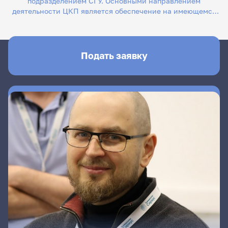
подразделением СГУ. Основными направлением
деятельности ЦКП является обеспечение на имеющемся
оборудовании проведения исследований, а также
оказание услуг исследователям и научным коллективам
как СГУ, так и иным заинтересованным пользователям.
Подать заявку
Для того, чтобы обратиться в ЦКП Вы можете:
- Самостоятельно подать заявку в интерактивной форме.
Кнопка «Подать заявку»;
- Связаться с руководителем ЦКП Широковым
Александром Александровичем: shirokovaa@sgu.ru,
8(927)277-08-38.