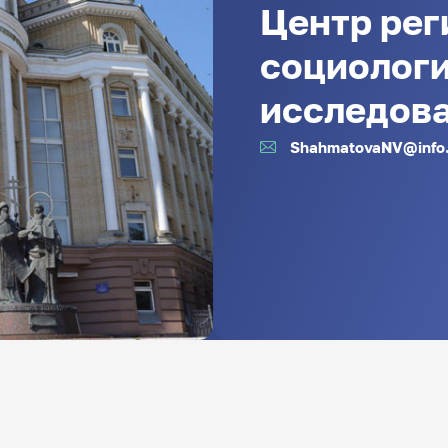
Центр рег
социолог
исследов
ShahmatovaNV@info.