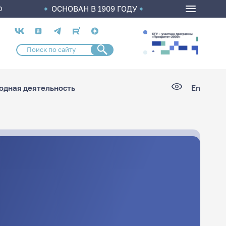
ОСНОВАН В 1909 ГОДУ
О
Социальные
сети
дная деятельность
En