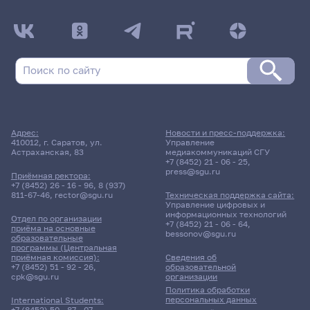
Адрес:
Новости и пресс-поддержка:
410012, г. Саратов, ул.
Управление
Астраханская, 83
медиакоммуникаций СГУ
+7 (8452) 21 - 06 - 25
,
press@sgu.ru
Приёмная ректора:
+7 (8452) 26 - 16 - 96
,
8 (937)
811-67-46
,
rector@sgu.ru
Техническая поддержка сайта:
Управление цифровых и
информационных технологий
Отдел по организации
+7 (8452) 21 - 06 - 64
,
приёма на основные
bessonov@sgu.ru
образовательные
программы (Центральная
приёмная комиссия):
Сведения об
+7 (8452) 51 - 92 - 26
,
образовательной
cpk@sgu.ru
организации
Политика обработки
персональных данных
International Students:
+7 (8452) 50 - 87 - 07
,