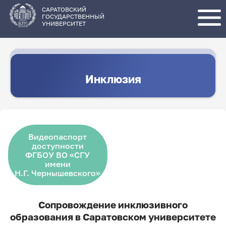
Перейти
к
основному
САРАТОВСКИЙ
содержанию
ГОСУДАРСТВЕННЫЙ
УНИВЕРСИТЕТ
Инклюзия
Видеопаспорт
доступности
ФГБОУ ВО «СГУ
имени
Н.Г. Чернышевского»
Сопровождение инклюзивного
образования в Саратовском университете