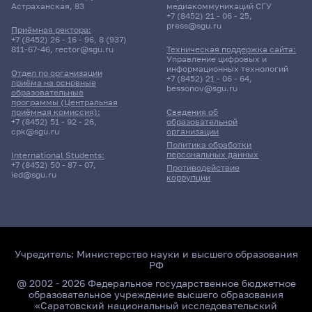
Астраханская, 83
медиакоммуникаций СГУ
+7 (8452) 21 - 06 - 25
,
press@sgu.ru
Приёмная ректора:
+7 (8452) 26 - 16 - 96
,
8 (937)
811-67-46
,
rector@sgu.ru
Техническая поддержка сайта:
Управление цифровых и
информационных технологий
Отдел по организации
+7 (8452) 21 - 06 - 64
,
приёма на основные
bessonov@sgu.ru
образовательные
программы (Центральная
приёмная комиссия):
Сведения об
+7 (8452) 51 - 92 - 26
,
образовательной
cpk@sgu.ru
организации
Политика обработки
персональных данных
International Students:
+7 (8452) 50 - 87 - 07
,
Противодействие
ied@sgu.ru
коррупции
Учредитель:
Министерство науки и высшего образования
РФ
@ 2002 - 2026 Федеральное государственное бюджетное
образовательное учреждение высшего образования
«Саратовский национальный исследовательский