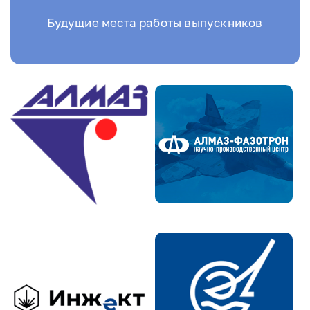
Будущие места работы выпускников
Image
Image
Image
Image