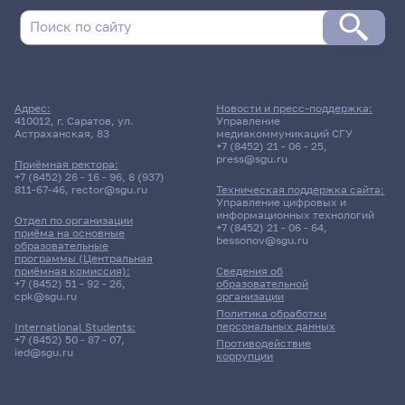
Адрес:
Новости и пресс-поддержка:
410012, г. Саратов, ул.
Управление
Астраханская, 83
медиакоммуникаций СГУ
+7 (8452) 21 - 06 - 25
,
press@sgu.ru
Приёмная ректора:
+7 (8452) 26 - 16 - 96
,
8 (937)
811-67-46
,
rector@sgu.ru
Техническая поддержка сайта:
Управление цифровых и
информационных технологий
Отдел по организации
+7 (8452) 21 - 06 - 64
,
приёма на основные
bessonov@sgu.ru
образовательные
программы (Центральная
приёмная комиссия):
Сведения об
+7 (8452) 51 - 92 - 26
,
образовательной
cpk@sgu.ru
организации
Политика обработки
персональных данных
International Students:
+7 (8452) 50 - 87 - 07
,
Противодействие
ied@sgu.ru
коррупции