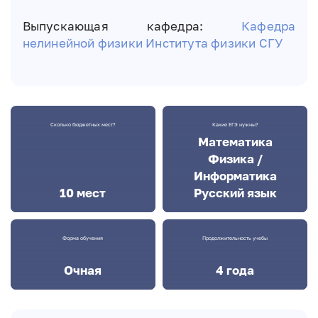
Выпускающая кафедра:
Кафедра
нелинейной физики
Института физики СГУ
Сколько бюджетных мест?
Какие ЕГЭ нужны?
Математика
Физика /
Информатика
10 мест
Русский язык
Форма обучения
Продолжительность учебы
Очная
4 года