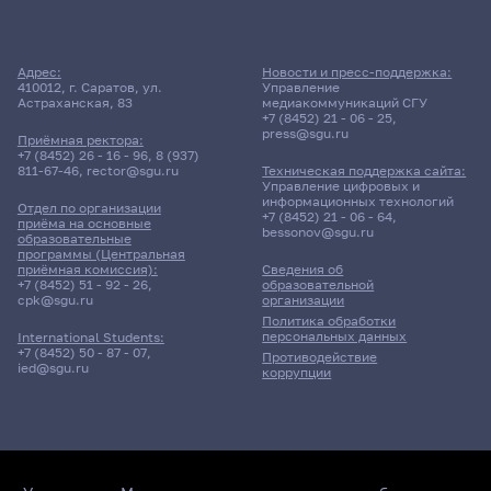
Адрес:
Новости и пресс-поддержка:
410012, г. Саратов, ул.
Управление
Астраханская, 83
медиакоммуникаций СГУ
+7 (8452) 21 - 06 - 25
,
press@sgu.ru
Приёмная ректора:
+7 (8452) 26 - 16 - 96
,
8 (937)
811-67-46
,
rector@sgu.ru
Техническая поддержка сайта:
Управление цифровых и
информационных технологий
Отдел по организации
+7 (8452) 21 - 06 - 64
,
приёма на основные
bessonov@sgu.ru
образовательные
программы (Центральная
приёмная комиссия):
Сведения об
+7 (8452) 51 - 92 - 26
,
образовательной
cpk@sgu.ru
организации
Политика обработки
персональных данных
International Students:
+7 (8452) 50 - 87 - 07
,
Противодействие
ied@sgu.ru
коррупции