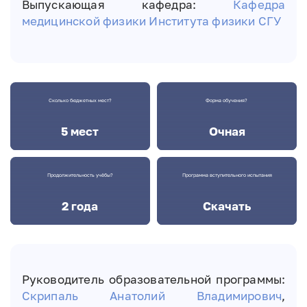
Выпускающая кафедра:
Кафедра
медицинской физики
Института физики СГУ
Сколько бюджетных мест?
Форма обучения?
5 мест
Очная
Продолжительность учёбы?
Программа вступительного испытания
2 года
Скачать
Руководитель образовательной программы:
Скрипаль Анатолий Владимирович
,