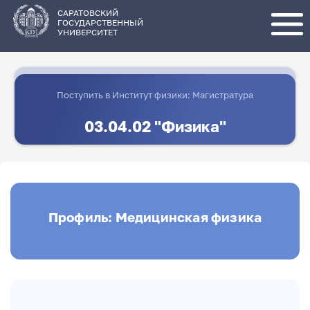
Перейти
к
основному
САРАТОВСКИЙ
содержанию
ГОСУДАРСТВЕННЫЙ
УНИВЕРСИТЕТ
Поступить в Институт физики: Магистратура
03.04.02 "Физика"
Профиль: Медицинская физика