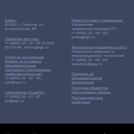
Адрес:
Новости и пресс-поддержка:
410012, г. Саратов, ул.
Управление
Астраханская, 83
медиакоммуникаций СГУ
+7 (8452) 21 - 06 - 25
,
press@sgu.ru
Приёмная ректора:
+7 (8452) 26 - 16 - 96
,
8 (937)
811-67-46
,
rector@sgu.ru
Техническая поддержка сайта:
Управление цифровых и
информационных технологий
Отдел по организации
+7 (8452) 21 - 06 - 64
,
приёма на основные
bessonov@sgu.ru
образовательные
программы (Центральная
приёмная комиссия):
Сведения об
+7 (8452) 51 - 92 - 26
,
образовательной
cpk@sgu.ru
организации
Политика обработки
персональных данных
International Students:
+7 (8452) 50 - 87 - 07
,
Противодействие
ied@sgu.ru
коррупции