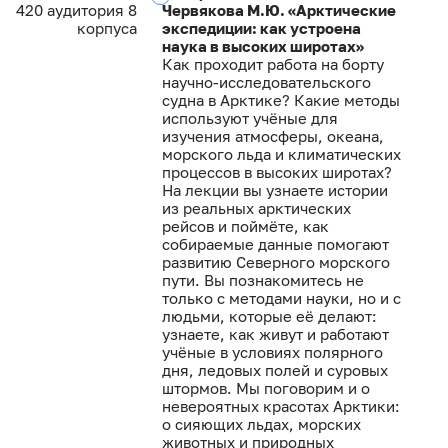
420 аудитория 8
Червякова М.Ю. «Арктические
корпуса
экспедиции: как устроена
наука в высоких широтах»
Как проходит работа на борту
научно-исследовательского
судна в Арктике? Какие методы
используют учёные для
изучения атмосферы, океана,
морского льда и климатических
процессов в высоких широтах?
На лекции вы узнаете истории
из реальных арктических
рейсов и поймёте, как
собираемые данные помогают
развитию Северного морского
пути. Вы познакомитесь не
только с методами науки, но и с
людьми, которые её делают:
узнаете, как живут и работают
учёные в условиях полярного
дня, ледовых полей и суровых
штормов. Мы поговорим и о
невероятных красотах Арктики:
о сияющих льдах, морских
животных и природных