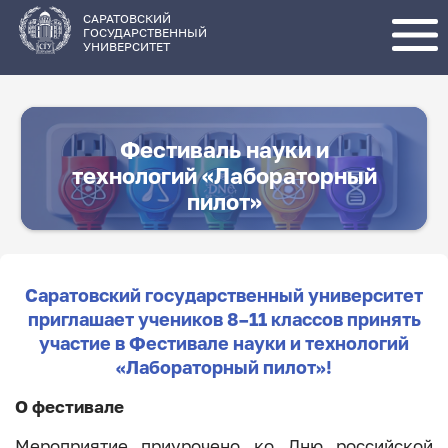
Перейти
к
основному
САРАТОВСКИЙ
содержанию
ГОСУДАРСТВЕННЫЙ
УНИВЕРСИТЕТ
Фестиваль науки и
технологий «Лабораторный
пилот»
Саратовский государственный университет
приглашает учеников 8–11 классов принять
участие в Фестивале науки и технологий
«Лабораторный пилот»!
О фестивале
Мероприятие приурочено ко Дню российской