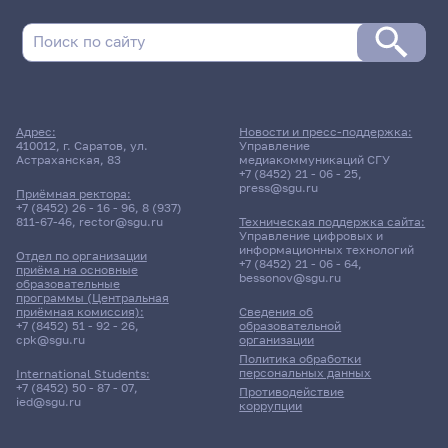
Адрес:
Новости и пресс-поддержка:
410012, г. Саратов, ул.
Управление
Астраханская, 83
медиакоммуникаций СГУ
+7 (8452) 21 - 06 - 25
,
press@sgu.ru
Приёмная ректора:
+7 (8452) 26 - 16 - 96
,
8 (937)
811-67-46
,
rector@sgu.ru
Техническая поддержка сайта:
Управление цифровых и
информационных технологий
Отдел по организации
+7 (8452) 21 - 06 - 64
,
приёма на основные
bessonov@sgu.ru
образовательные
программы (Центральная
приёмная комиссия):
Сведения об
+7 (8452) 51 - 92 - 26
,
образовательной
cpk@sgu.ru
организации
Политика обработки
персональных данных
International Students:
+7 (8452) 50 - 87 - 07
,
Противодействие
ied@sgu.ru
коррупции