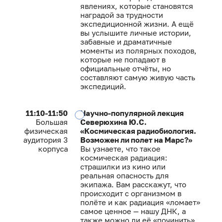
явлениях, которые становятся
наградой за трудности
экспедиционной жизни. А ещё
вы услышите личные истории,
забавные и драматичные
моменты из полярных походов,
которые не попадают в
официальные отчёты, но
составляют самую живую часть
экспедиций.
11:10-11:50
Научно-популярной лекция
Большая
Северюхина Ю.С.
физическая
«Космическая радиобиология.
аудитория 3
Возможен ли полет на Марс?»
корпуса
Вы узнаете, что такое
космическая радиация:
страшилки из кино или
реальная опасность для
экипажа. Вам расскажут, что
происходит с организмом в
полёте и как радиация «ломает»
самое ценное — нашу ДНК, а
также можно ли её «починить».