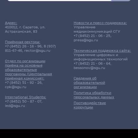
Адрес:
Новости и пресс-поддержка:
410012, г. Саратов, ул.
Управление
Астраханская, 83
медиакоммуникаций СГУ
+7 (8452) 21 - 06 - 25
,
press@sgu.ru
Приёмная ректора:
+7 (8452) 26 - 16 - 96
,
8 (937)
811-67-46
,
rector@sgu.ru
Техническая поддержка сайта:
Управление цифровых и
информационных технологий
Отдел по организации
+7 (8452) 21 - 06 - 64
,
приёма на основные
bessonov@sgu.ru
образовательные
программы (Центральная
приёмная комиссия):
Сведения об
+7 (8452) 51 - 92 - 26
,
образовательной
cpk@sgu.ru
организации
Политика обработки
персональных данных
International Students:
+7 (8452) 50 - 87 - 07
,
Противодействие
ied@sgu.ru
коррупции