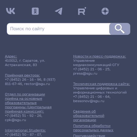
Адрес:
Новости и пресс-поддержка:
410012, г. Саратов, ул.
Управление
Астраханская, 83
медиакоммуникаций СГУ
+7 (8452) 21 - 06 - 25
,
press@sgu.ru
Приёмная ректора:
+7 (8452) 26 - 16 - 96
,
8 (937)
811-67-46
,
rector@sgu.ru
Техническая поддержка сайта:
Управление цифровых и
информационных технологий
Отдел по организации
+7 (8452) 21 - 06 - 64
,
приёма на основные
bessonov@sgu.ru
образовательные
программы (Центральная
приёмная комиссия):
Сведения об
+7 (8452) 51 - 92 - 26
,
образовательной
cpk@sgu.ru
организации
Политика обработки
персональных данных
International Students:
+7 (8452) 50 - 87 - 07
,
Противодействие