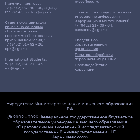
press@sgu.ru
Приёмная ректора:
+7 (8452) 26 - 16 - 96
,
8 (937)
811-67-46
,
rector@sgu.ru
Техническая поддержка сайта:
Управление цифровых и
информационных технологий
Отдел по организации
+7 (8452) 21 - 06 - 64
,
приёма на основные
bessonov@sgu.ru
образовательные
программы (Центральная
приёмная комиссия):
Сведения об
+7 (8452) 51 - 92 - 26
,
образовательной
cpk@sgu.ru
организации
Политика обработки
персональных данных
International Students:
+7 (8452) 50 - 87 - 07
,
Противодействие
ied@sgu.ru
коррупции
Учредитель:
Министерство науки и высшего образования
РФ
@ 2002 - 2026 Федеральное государственное бюджетное
образовательное учреждение высшего образования
«Саратовский национальный исследовательский
государственный университет имени Н.Г.
Чернышевского»