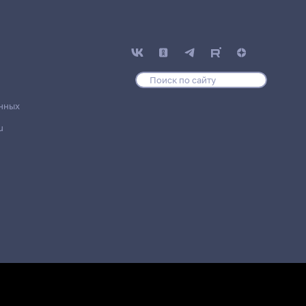
нных
u