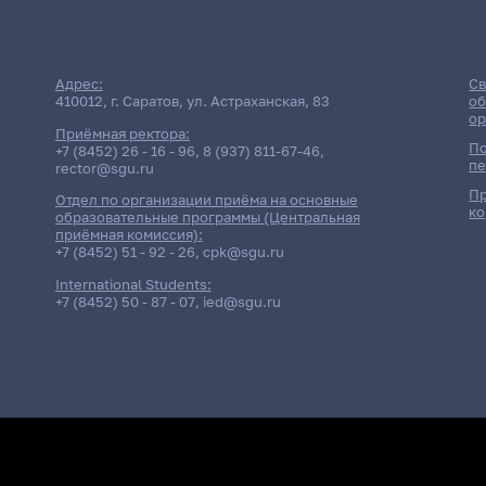
Адрес:
Св
410012, г. Саратов, ул. Астраханская, 83
об
ор
Приёмная ректора:
По
+7 (8452) 26 - 16 - 96
,
8 (937) 811-67-46
,
пе
rector@sgu.ru
Пр
Отдел по организации приёма на основные
ко
образовательные программы (Центральная
приёмная комиссия):
+7 (8452) 51 - 92 - 26
,
cpk@sgu.ru
International Students:
+7 (8452) 50 - 87 - 07
,
ied@sgu.ru