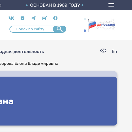
ОСНОВАН В 1909 ГОДУ
О
Социальные
сети
дная деятельность
En
верова Елена Владимировна
вна