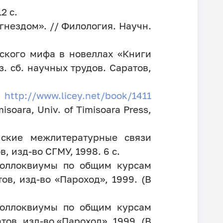
2 с.
нездом». // Филология. Научн.
еского мифа в новеллах «Книги
. сб. научных трудов. Саратов,
/
http://www.licey.net/book/1411
isoara, Univ. of Timisoara Press,
нские межлитературные связи
, изд-во СГМУ, 1998. 6 с.
 коллоквиумы по общим курсам
ов, изд-во «Пароход», 1999. (В
 коллоквиумы по общим курсам
тов, изд-во «Пароход», 1999. (В