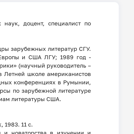
 наук, доцент, специалист по
едры зарубежных литератур СГУ.
Европы и США ЛГУ; 1989 год -
рики» (научный руководитель –
ь в Летней школе американистов
дных конференциях в Румынии,
урсы по зарубежной литературе
емам литературы США.
1983. 11 с.
й и новаторства в изучении и