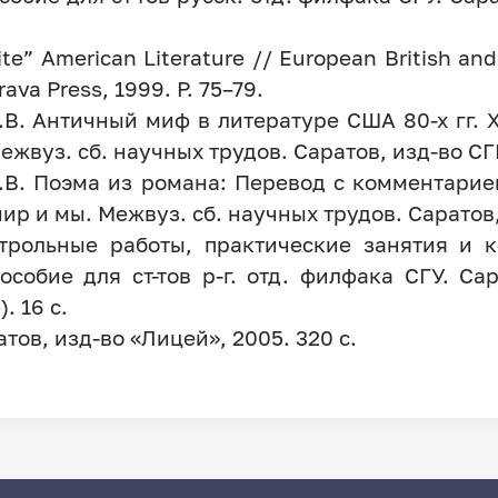
te” American Literature // European British and
rava Press, 1999. P. 75–79.
.В. Античный миф в литературе США 80-х гг. X
ежвуз. сб. научных трудов. Саратов, изд-во СГМ
И.В. Поэма из романа: Перевод с комментар
ир и мы. Межвуз. сб. научных трудов. Саратов,
трольные работы, практические занятия и
собие для ст-тов р-г. отд. филфака СГУ. Сар
. 16 с.
ов, изд-во «Лицей», 2005. 320 с.