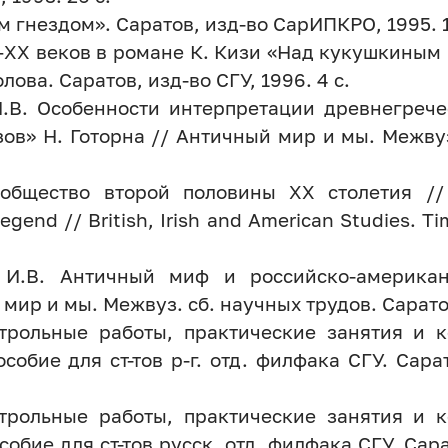
 гнездом». Саратов, изд-во СарИПКРО, 1995. 1
XX веков в романе К. Кизи «Над кукушкиным г
лова. Саратов, изд-во СГУ, 1996. 4 с.
И.В. Особенности интерпретации древнегреч
зов» Н. Готорна // Античный мир и мы. Межвуз
 общество второй половины ХХ столетия /
gend // British, Irish and American Studies. Tim
а И.В. Античный миф и российско-америка
мир и мы. Межвуз. сб. научных трудов. Саратов
трольные работы, практические занятия и
собие для ст-тов р-г. отд. филфака СГУ. Сарат
трольные работы, практические занятия и
обие для ст-тов русск. отд. филфака СГУ. Сара