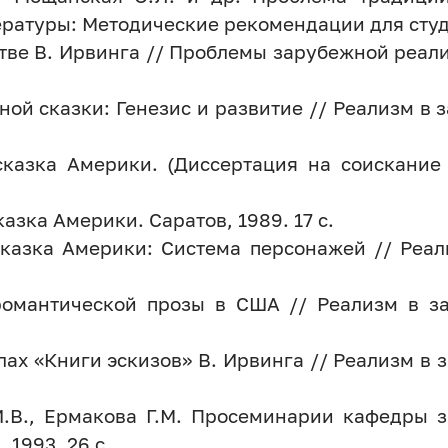
атуры: Методические рекомендации для студен
тве В. Ирвинга // Проблемы зарубежной реал
ой сказки: Генезис и развитие // Реализм в
казка Америки. (Диссертация на соискание у
зка Америки. Саратов, 1989. 17 c.
сказка Америки: Система персонажей // Реал
омантической прозы в США // Реализм в з
ах «Книги эскизов» В. Ирвинга // Реализм в
И.В., Ермакова Г.М. Просеминарии кафедры 
 1993. 26 c.