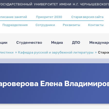
ОСУДАРСТВЕННЫЙ УНИВЕРСИТЕТ ИМЕНИ Н.Г. ЧЕРНЫШЕВСКОГ
списание занятий
Приоритет 2030
Старая версия сайта
Подразделения
Сотрудники
Реквизиты
Контакты
ации
Студенчество
Медиа
ДПО
Междунаро
листики
Кафедра русской и зарубежной литературы
Старо
ароверова Елена Владимиро