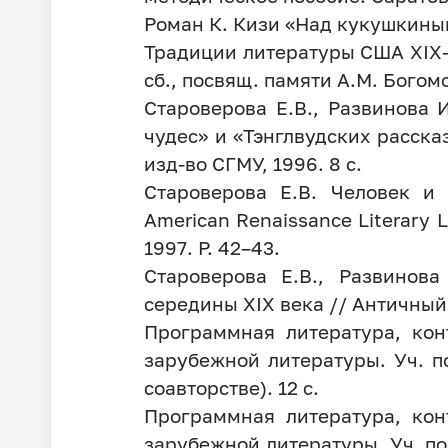
Роман К. Кизи «Над кукушкиным
Традиции литературы США XIX–
сб., посвящ. памяти А.М. Богомо
Староверова Е.В., Развинова 
чудес» и «Тэнглвудских расска
изд-во СГМУ, 1996. 8 с.
Староверова Е.В. Человек и
American Renaissance Literary Le
1997. P. 42–43.
Староверова Е.В., Развинов
середины XIX века // Античный 
Программная литература, кон
зарубежной литературы. Уч. по
соавторстве). 12 с.
Программная литература, кон
зарубежной литературы. Уч. пос