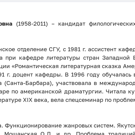
овна
(1958-2011) – кандидат филологических
ское отделение СГУ, с 1981 г. ассистент каф
ра при кафедре литературы стран Западной 
ции «Романтическая литературная сказка Аме
91 г. доцент кафедры. В 1996 году обучалас
а (Санта-Барбара), участвовала в междунаро
аре по американской драматургии. Читала к
тературе XIX века, вела спецсеминар по пробл
а. Функционирование жанровых систем. Якутск, 
Г., Мощанская О.Л. и др. Проблема традици