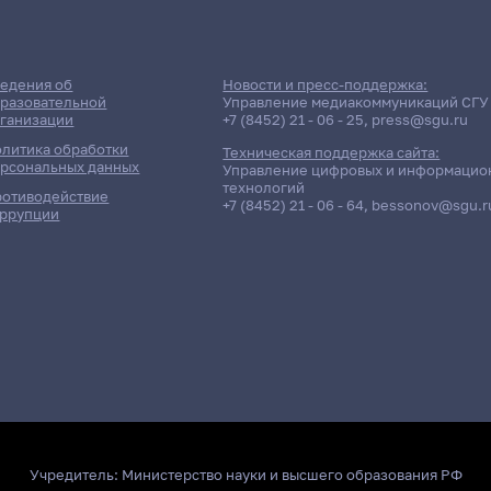
едения об
Новости и пресс-поддержка:
разовательной
Управление медиакоммуникаций СГУ
ганизации
+7 (8452) 21 - 06 - 25
,
press@sgu.ru
литика обработки
Техническая поддержка сайта:
рсональных данных
Управление цифровых и информацио
технологий
отиводействие
+7 (8452) 21 - 06 - 64
,
bessonov@sgu.r
ррупции
Учредитель:
Министерство науки и высшего образования РФ