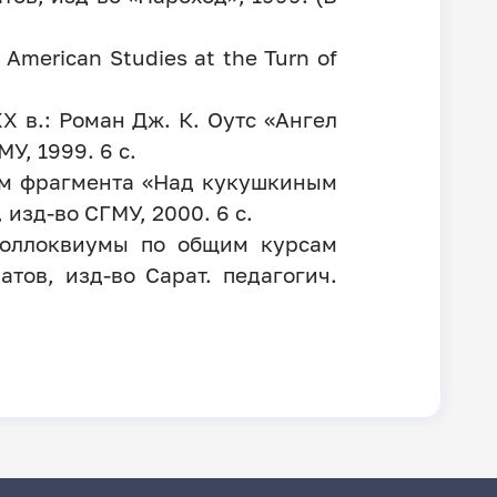
 American Studies at the Turn of
X в.: Роман Дж. К. Оутс «Ангел
У, 1999. 6 с.
ием фрагмента «Над кукушкиным
 изд-во СГМУ, 2000. 6 с.
 коллоквиумы по общим курсам
атов, изд-во Сарат. педагогич.