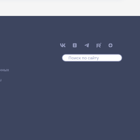
нных
u