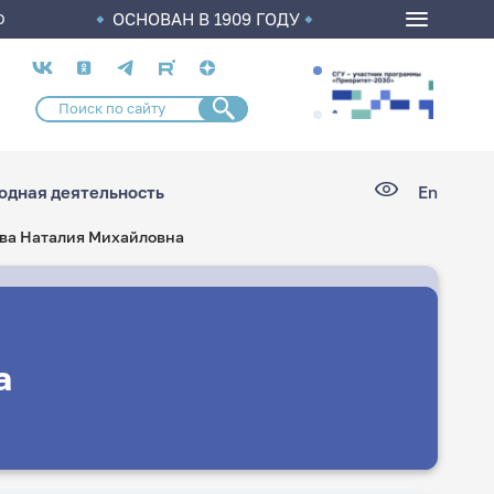
ОСНОВАН В 1909 ГОДУ
О
Социальные
сети
дная деятельность
En
ва Наталия Михайловна
а