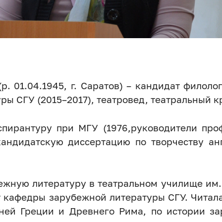
р. 01.04.1945, г. Саратов) – кандидат филол
ры СГУ (2015–2017), театровед, театральный к
аспирантуру при МГУ (1976,руководители проф
кандидатскую диссертацию по творчеству ан
ежную литературу в театральном училище им. И
нт кафедры зарубежной литературы СГУ. Чита
ней Греции и Древнего Рима, по истории з