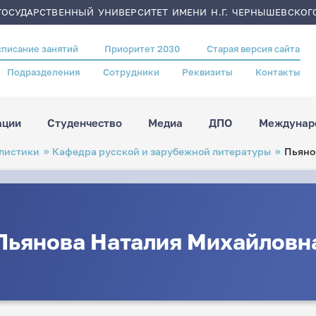
ОСУДАРСТВЕННЫЙ УНИВЕРСИТЕТ ИМЕНИ Н.Г. ЧЕРНЫШЕВСКОГ
списание занятий
Приоритет 2030
Старая версия сайта
Подразделения
Сотрудники
Реквизиты
Контакты
ации
Студенчество
Медиа
ДПО
Междунаро
листики
Кафедра русской и зарубежной литературы
Пьяно
Пьянова Наталия Михайловн