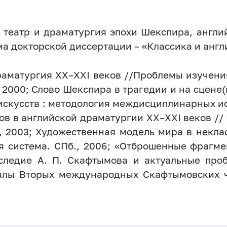
: театр и драматургия эпохи Шекспира, англи
ма докторской диссертации – «Классика и англ
драматургия ХХ–XXI веков //Проблемы изучени
в, 2000; Слово Шекспира в трагедии и на сцене
 искусств : методология междисциплинарных и
дов в английской драматургии ХХ–XXI веков /
, 2003; Художественная модель мира в неклас
я система. СПб., 2006; «Отброшенные фрагме
Наследие А. П. Скафтымова и актуальные про
алы Вторых международных Скафтымовских чт