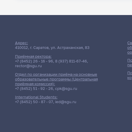
Адрес:
Св
410012, г. Саратов, ул. Астраханская, 83
об
ор
Приёмная ректора:
По
+7 (8452) 26 - 16 - 96
,
8 (937) 811-67-46
,
пе
rector@sgu.ru
Пр
Отдел по организации приёма на основные
ко
образовательные программы (Центральная
приёмная комиссия):
+7 (8452) 51 - 92 - 26
,
cpk@sgu.ru
International Students:
+7 (8452) 50 - 87 - 07
,
ied@sgu.ru