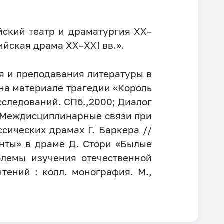
йский театр и драматургия XX–
ийская драма XX–XXI вв.».
я и преподавания литературы в
(на материале трагедии «Король
сследований. СПб.,2000; Диалог
/ Междисциплинарные связи при
сических драмах Г. Баркера //
нты» в драме Д. Стори «Былые
блемы изучения отечественной
ений : колл. монография. М.,