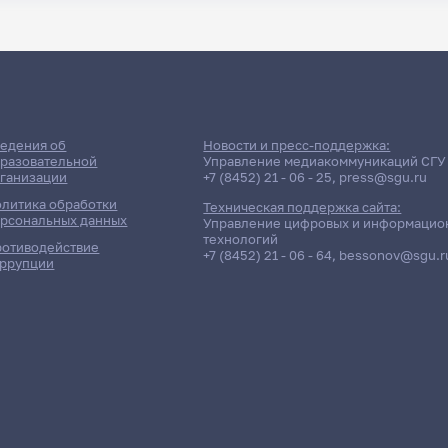
едения об
Новости и пресс-поддержка:
разовательной
Управление медиакоммуникаций СГУ
ганизации
+7 (8452) 21 - 06 - 25
,
press@sgu.ru
литика обработки
Техническая поддержка сайта:
рсональных данных
Управление цифровых и информацио
технологий
отиводействие
+7 (8452) 21 - 06 - 64
,
bessonov@sgu.r
ррупции