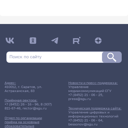
Адрес:
Новости и пресс-поддержка:
410012, г. Саратов, ул.
Управление
Астраханская, 83
медиакоммуникаций СГУ
+7 (8452) 21 - 06 - 25
,
press@sgu.ru
Приёмная ректора:
+7 (8452) 26 - 16 - 96
,
8 (937)
811-67-46
,
rector@sgu.ru
Техническая поддержка сайта:
Управление цифровых и
информационных технологий
Отдел по организации
+7 (8452) 21 - 06 - 64
,
приёма на основные
bessonov@sgu.ru
образовательные