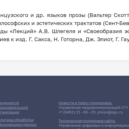
нцузского и др. языков прозы (Вальтер Скотт, 
философских и эстетических трактатов (Сент-Бев
ды «Лекций» А.В. Шлегеля и «Своеобразия эс
 к изд. Г. Сакса, Н. Готорна, Дж. Элиот, Г. Га
едения об
Новости и пресс-поддержка:
разовательной
Управление медиакоммуникаций СГУ
ганизации
+7 (8452) 21 - 06 - 25
,
press@sgu.ru
литика обработки
Техническая поддержка сайта:
рсональных данных
Управление цифровых и информацио