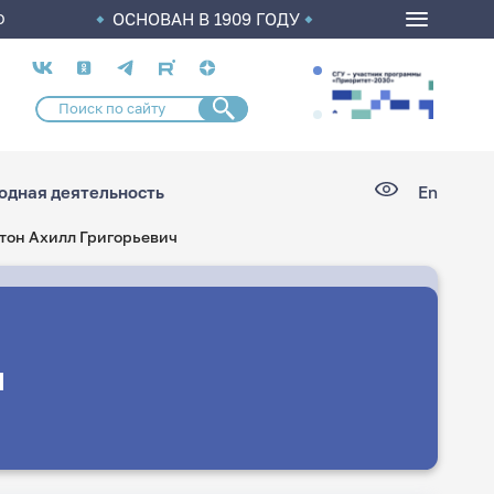
ОСНОВАН В 1909 ГОДУ
О
Социальные
сети
дная деятельность
En
тон Ахилл Григорьевич
ч