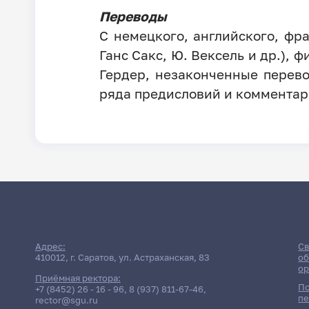
Переводы
С немецкого, английского, фра
Ганс Сакс, Ю. Вексель и др.), 
Гердер, незаконченные перево
ряда предисловий и комментариев
Адрес:
Св
410012, г. Саратов, ул. Астраханская, 83
об
ор
Приёмная ректора:
По
+7 (8452) 26 - 16 - 96
,
8 (937) 811-67-46
,
пе
rector@sgu.ru