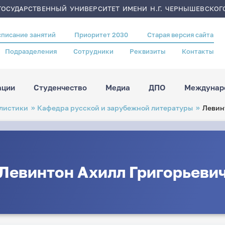
ОСУДАРСТВЕННЫЙ УНИВЕРСИТЕТ ИМЕНИ Н.Г. ЧЕРНЫШЕВСКОГ
списание занятий
Приоритет 2030
Старая версия сайта
Подразделения
Сотрудники
Реквизиты
Контакты
ации
Студенчество
Медиа
ДПО
Междунаро
листики
Кафедра русской и зарубежной литературы
Левин
Левинтон Ахилл Григорьеви