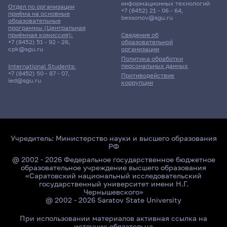
информационных технологий
Отдел по организации
+7 (8452) 21 - 06 - 64
,
приёма на основные
bessonov@sgu.ru
образовательные
программы (Центральная
приёмная комиссия):
Сведения об
+7 (8452) 51 - 92 - 26
,
образовательной
cpk@sgu.ru
организации
Политика обработки
персональных данных
International Students:
+7 (8452) 50 - 87 - 07
,
Противодействие
ied@sgu.ru
коррупции
Учредитель:
Министерство науки и высшего образования
РФ
@ 2002 - 2026 Федеральное государственное бюджетное
образовательное учреждение высшего образования
«Саратовский национальный исследовательский
государственный университет имени Н.Г.
Чернышевского»
@ 2002 - 2026 Saratov State University
При использовании материалов активная ссылка на
источник обязательна