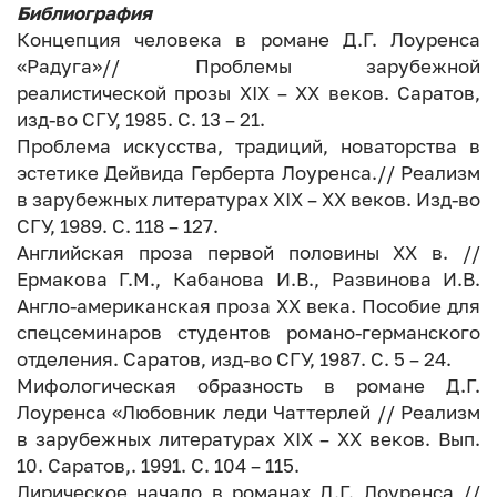
Библиография
Концепция человека в романе Д.Г. Лоуренса
«Радуга»// Проблемы зарубежной
реалистической прозы XIX – XX веков. Саратов,
изд-во СГУ, 1985. С. 13 – 21.
Проблема искусства, традиций, новаторства в
эстетике Дейвида Герберта Лоуренса.// Реализм
в зарубежных литературах XIX – XX веков. Изд-во
СГУ, 1989. С. 118 – 127.
Английская проза первой половины XX в. //
Ермакова Г.М., Кабанова И.В., Развинова И.В.
Англо-американская проза XX века. Пособие для
спецсеминаров студентов романо-германского
отделения. Саратов, изд-во СГУ, 1987. С. 5 – 24.
Мифологическая образность в романе Д.Г.
Лоуренса «Любовник леди Чаттерлей // Реализм
в зарубежных литературах XIX – XX веков. Вып.
10. Саратов,. 1991. С. 104 – 115.
Лирическое начало в романах Д.Г. Лоуренса //