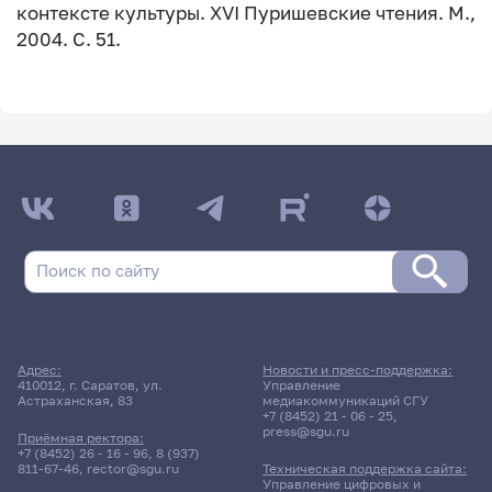
контексте культуры. XVI Пуришевские чтения. М.,
2004. С. 51.
Адрес:
Новости и пресс-поддержка:
410012, г. Саратов, ул.
Управление
Астраханская, 83
медиакоммуникаций СГУ
+7 (8452) 21 - 06 - 25
,
press@sgu.ru
Приёмная ректора:
+7 (8452) 26 - 16 - 96
,
8 (937)
811-67-46
,
rector@sgu.ru
Техническая поддержка сайта:
Управление цифровых и