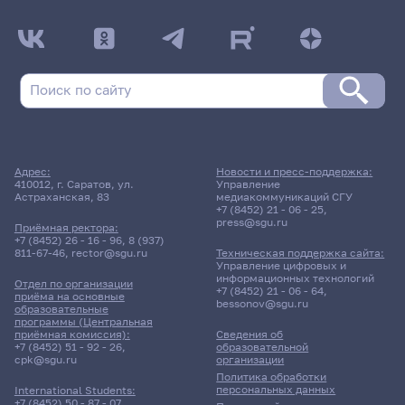
Адрес:
Новости и пресс-поддержка:
410012, г. Саратов, ул.
Управление
Астраханская, 83
медиакоммуникаций СГУ
+7 (8452) 21 - 06 - 25
,
press@sgu.ru
Приёмная ректора:
+7 (8452) 26 - 16 - 96
,
8 (937)
811-67-46
,
rector@sgu.ru
Техническая поддержка сайта:
Управление цифровых и
информационных технологий
Отдел по организации
+7 (8452) 21 - 06 - 64
,
приёма на основные
bessonov@sgu.ru
образовательные
программы (Центральная
приёмная комиссия):
Сведения об
+7 (8452) 51 - 92 - 26
,
образовательной
cpk@sgu.ru
организации
Политика обработки
персональных данных
International Students:
+7 (8452) 50 - 87 - 07
,