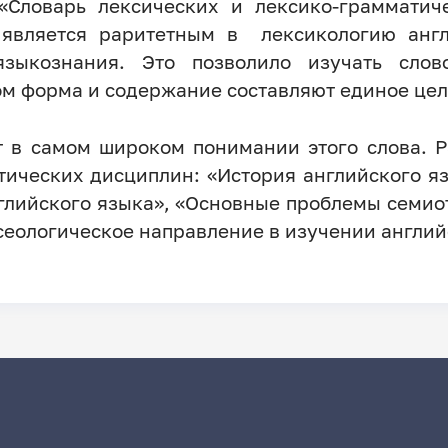
«Словарь лексических и лексико-грамматич
 является раритетным в лексикологию анг
зыкознания. Это позволило изучать слов
ом форма и содержание составляют единое цел
т в самом широком понимании этого слова. 
тических дисциплин: «История английского я
глийского языка», «Основные проблемы семиот
еологическое направление в изучении англий