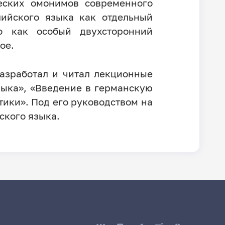
еских омонимов современного
лийского языка как отдельный
о как особый двухсторонний
ое.
Разработал и читал лекционные
зыка», «Введение в германскую
ики». Под его руководством на
ского языка.