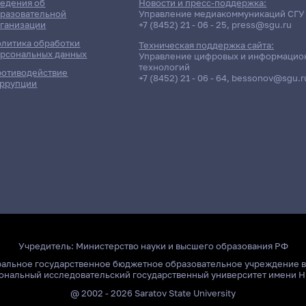
едения об
Новости и пресс-поддержка:
разовательной
Управление медиакоммуникаций СГУ
ганизации
+7 (8452) 21 - 06 - 25
,
press@sgu.ru
литика обработки
Техническая поддержка сайта:
рсональных данных
Управление цифровых и информацио
технологий
отиводействие
+7 (8452) 21 - 06 - 64
,
bessonov@sgu.r
ррупции
Учредитель:
Министерство науки и высшего образования РФ
ральное государственное бюджетное образовательное учреждение 
ональный исследовательский государственный университет имени Н
@ 2002 - 2026 Saratov State University