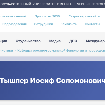
ОСУДАРСТВЕННЫЙ УНИВЕРСИТЕТ ИМЕНИ Н.Г. ЧЕРНЫШЕВСКОГ
списание занятий
Приоритет 2030
Старая версия сайта
Подразделения
Сотрудники
Реквизиты
Контакты
ации
Студенчество
Медиа
ДПО
Междунаро
листики
Кафедра романо-германской филологии и переводо
Тышлер Иосиф Соломонови