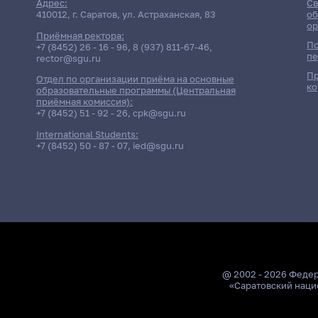
Адрес:
Св
410012, г. Саратов, ул. Астраханская, 83
об
ор
Приёмная ректора:
По
+7 (8452) 26 - 16 - 96
,
8 (937) 811-67-46
,
пе
rector@sgu.ru
Пр
Отдел по организации приёма на основные
ко
образовательные программы (Центральная
приёмная комиссия):
+7 (8452) 51 - 92 - 26
,
cpk@sgu.ru
International Students:
+7 (8452) 50 - 87 - 07
,
ied@sgu.ru
@ 2002 - 2026 Феде
«Саратовский наци