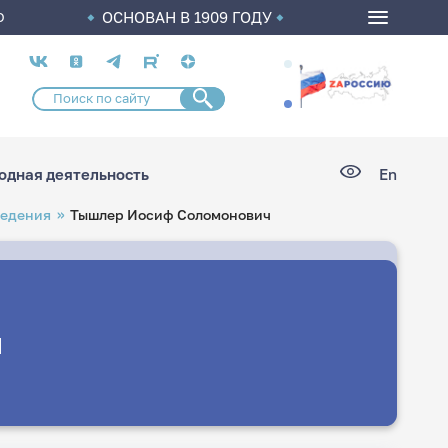
ОСНОВАН В 1909 ГОДУ
О
Социальные
сети
дная деятельность
En
ведения
Тышлер Иосиф Соломонович
ч