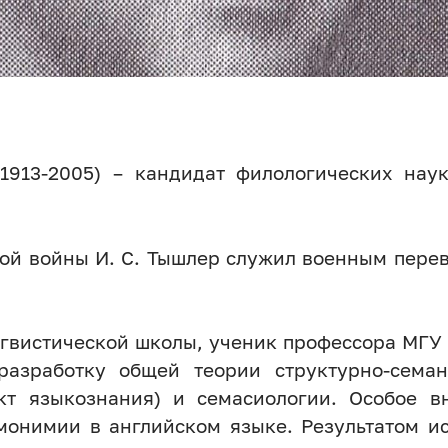
913-2005) – кандидат филологических нау
ной войны И. С. Тышлер служил военным пере
гвистической школы, ученик профессора МГУ 
разработку общей теории структурно-семан
кт языкознания) и семасиологии. Особое 
монимии в английском языке. Результатом ис