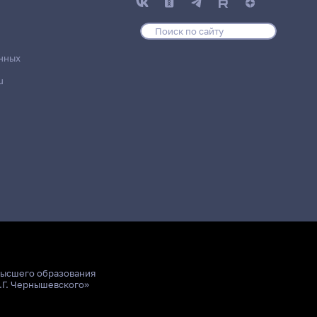
нных
u
высшего образования
.Г. Чернышевского»