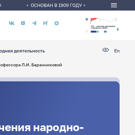
ОСНОВАН В 1909 ГОДУ
О
Социальные
сети
дная деятельность
En
рофессора Л.И. Баранниковой
чения народно-