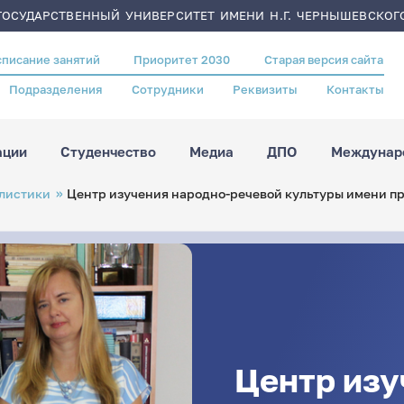
ОСУДАРСТВЕННЫЙ УНИВЕРСИТЕТ ИМЕНИ Н.Г. ЧЕРНЫШЕВСКОГ
списание занятий
Приоритет 2030
Старая версия сайта
Подразделения
Сотрудники
Реквизиты
Контакты
ации
Студенчество
Медиа
ДПО
Междунаро
листики
Центр изучения народно-речевой культуры имени п
Центр изу