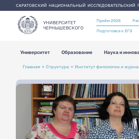
САРАТОВСКИЙ НАЦИОНАЛЬНЫЙ ИССЛЕДОВАТЕЛЬСКИЙ Г
Приём 2026
Ра
Header
УНИВЕРСИТЕТ
menu
ЧЕРНЫШЕВСКОГO
Подготовка к ЕГЭ
Университет
Образование
Наука и иннов
Перейти
Строка
Главная
Структура
Институт филологии и журна
к
навигации
основному
содержанию