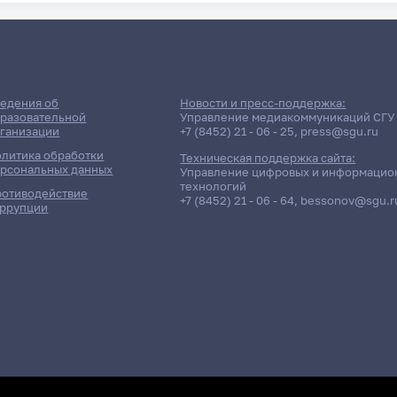
едения об
Новости и пресс-поддержка:
разовательной
Управление медиакоммуникаций СГУ
ганизации
+7 (8452) 21 - 06 - 25
,
press@sgu.ru
литика обработки
Техническая поддержка сайта:
рсональных данных
Управление цифровых и информацио
технологий
отиводействие
+7 (8452) 21 - 06 - 64
,
bessonov@sgu.r
ррупции