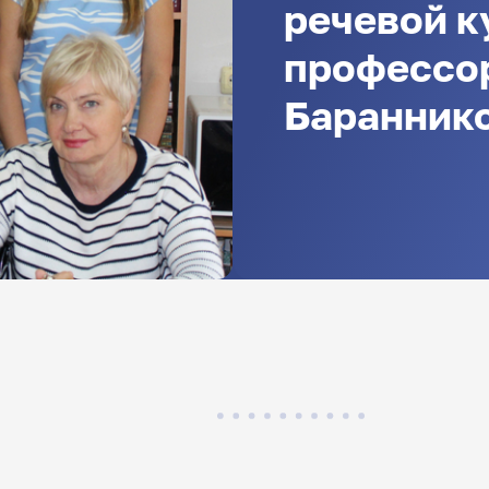
речевой к
профессор
Баранник