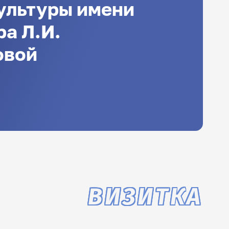
ультуры имени
а Л.И.
овой
ВИЗИТКА