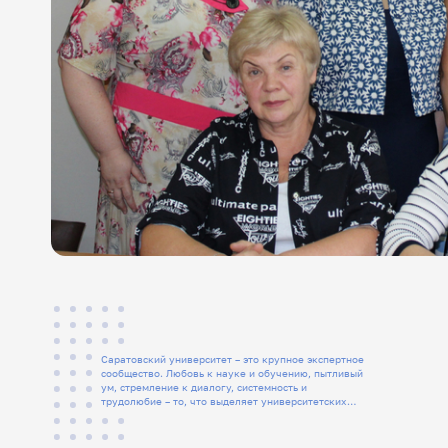
Саратовский университет – это крупное экспертное
сообщество. Любовь к науке и обучению, пытливый
ум, стремление к диалогу, системность и
трудолюбие – то, что выделяет университетских
людей