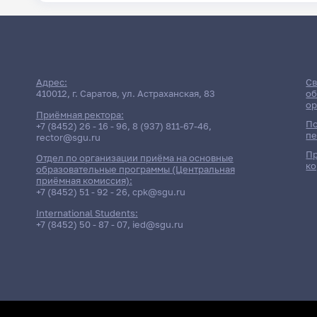
Адрес:
Св
410012, г. Саратов, ул. Астраханская, 83
об
ор
Приёмная ректора:
По
+7 (8452) 26 - 16 - 96
,
8 (937) 811-67-46
,
пе
rector@sgu.ru
Пр
Отдел по организации приёма на основные
ко
образовательные программы (Центральная
приёмная комиссия):
+7 (8452) 51 - 92 - 26
,
cpk@sgu.ru
International Students:
+7 (8452) 50 - 87 - 07
,
ied@sgu.ru