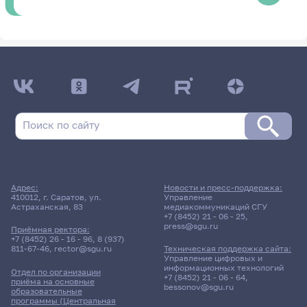
Адрес:
Новости и пресс-поддержка:
410012, г. Саратов, ул.
Управление
Астраханская, 83
медиакоммуникаций СГУ
+7 (8452) 21 - 06 - 25
,
press@sgu.ru
Приёмная ректора:
+7 (8452) 26 - 16 - 96
,
8 (937)
811-67-46
,
rector@sgu.ru
Техническая поддержка сайта:
Управление цифровых и
информационных технологий
Отдел по организации
+7 (8452) 21 - 06 - 64
,
приёма на основные
bessonov@sgu.ru
образовательные
программы (Центральная