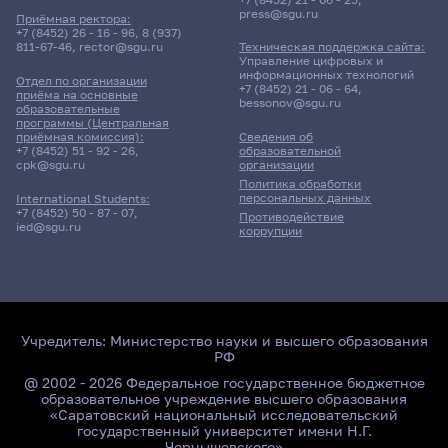
press@sgu.ru
Приёмная ректора:
+7 (8452) 26 - 16 - 96
,
8 (937)
811-67-46
,
rector@sgu.ru
Техническая поддержка сайта:
Управление цифровых и
информационных технологий
Отдел по организации
+7 (8452) 21 - 06 - 64
,
приёма на основные
bessonov@sgu.ru
образовательные
программы (Центральная
приёмная комиссия):
Сведения об
+7 (8452) 51 - 92 - 26
,
образовательной
cpk@sgu.ru
организации
Политика обработки
персональных данных
International Students:
+7 (8452) 50 - 87 - 07
,
Противодействие
ied@sgu.ru
коррупции
Учредитель:
Министерство науки и высшего образования
РФ
@ 2002 - 2026 Федеральное государственное бюджетное
образовательное учреждение высшего образования
«Саратовский национальный исследовательский
государственный университет имени Н.Г.
Чернышевского»