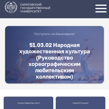
Перейти
к
основному
САРАТОВСКИЙ
содержанию
ГОСУДАРСТВЕННЫЙ
УНИВЕРСИТЕТ
Поступить на бакалавриат
51.03.02 Народная
художественная культура
(Руководство
хореографическим
любительским
коллективом)
Сколько бюджетных мест?
Какие ЕГЭ нужны?