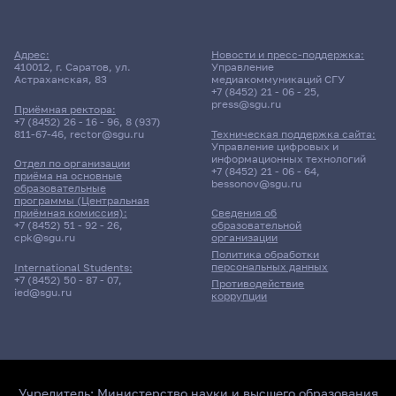
Адрес:
Новости и пресс-поддержка:
410012, г. Саратов, ул.
Управление
Астраханская, 83
медиакоммуникаций СГУ
+7 (8452) 21 - 06 - 25
,
press@sgu.ru
Приёмная ректора:
+7 (8452) 26 - 16 - 96
,
8 (937)
811-67-46
,
rector@sgu.ru
Техническая поддержка сайта:
Управление цифровых и
информационных технологий
Отдел по организации
+7 (8452) 21 - 06 - 64
,
приёма на основные
bessonov@sgu.ru
образовательные
программы (Центральная
приёмная комиссия):
Сведения об
+7 (8452) 51 - 92 - 26
,
образовательной
cpk@sgu.ru
организации
Политика обработки
персональных данных
International Students:
+7 (8452) 50 - 87 - 07
,
Противодействие
ied@sgu.ru
коррупции
Учредитель:
Министерство науки и высшего образования