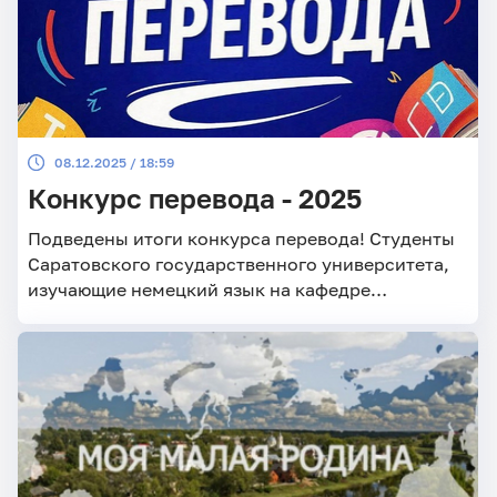
08.12.2025 / 18:59
Конкурс перевода - 2025
Подведены итоги конкурса перевода! Студенты
Саратовского государственного университета,
изучающие немецкий язык на кафедре
немецкого языка и межкультурной
коммуникации, в течение ноября участвовали в
конкурсе, проводимом кафедрой. Текст, с
которым работали участники, рассказывал о
важности изучения немецкого языка, его
актуальности в научных исследованиях и
академической среде.