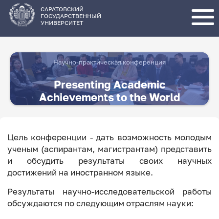
Перейти
к
основному
САРАТОВСКИЙ
содержанию
ГОСУДАРСТВЕННЫЙ
УНИВЕРСИТЕТ
Научно-практическая конференция
Presenting Academic
Achievements to the World
Цель конференции - дать возможность молодым
ученым (аспирантам, магистрантам) представить
и обсудить результаты своих научных
достижений на иностранном языке.
Результаты научно-исследовательской работы
обсуждаются по следующим отраслям науки: