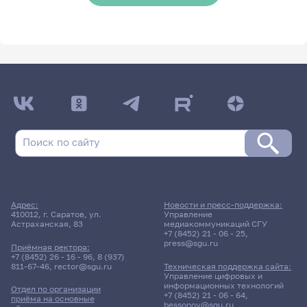
Адрес:
Новости и пресс-поддержка:
410012, г. Саратов, ул.
Управление
Астраханская, 83
медиакоммуникаций СГУ
+7 (8452) 21 - 06 - 25
,
press@sgu.ru
Приёмная ректора:
+7 (8452) 26 - 16 - 96
,
8 (937)
811-67-46
,
rector@sgu.ru
Техническая поддержка сайта:
Управление цифровых и
информационных технологий
Отдел по организации
+7 (8452) 21 - 06 - 64
,
приёма на основные
bessonov@sgu.ru