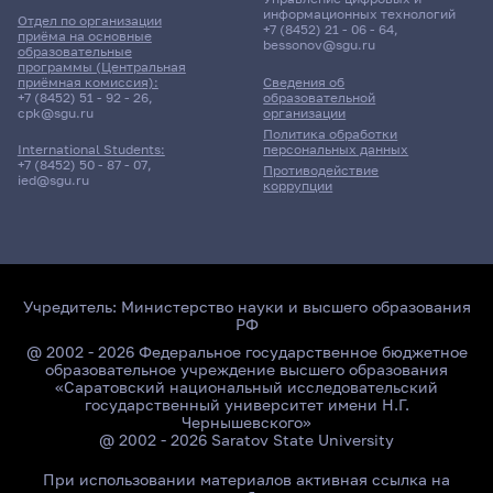
информационных технологий
Отдел по организации
+7 (8452) 21 - 06 - 64
,
приёма на основные
bessonov@sgu.ru
образовательные
программы (Центральная
приёмная комиссия):
Сведения об
+7 (8452) 51 - 92 - 26
,
образовательной
cpk@sgu.ru
организации
Политика обработки
персональных данных
International Students:
+7 (8452) 50 - 87 - 07
,
Противодействие
ied@sgu.ru
коррупции
Учредитель:
Министерство науки и высшего образования
РФ
@ 2002 - 2026 Федеральное государственное бюджетное
образовательное учреждение высшего образования
«Саратовский национальный исследовательский
государственный университет имени Н.Г.
Чернышевского»
@ 2002 - 2026 Saratov State University
При использовании материалов активная ссылка на