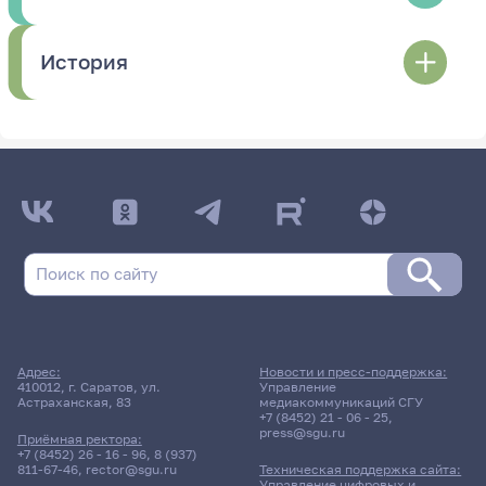
История
Адрес:
Новости и пресс-поддержка:
410012, г. Саратов, ул.
Управление
Астраханская, 83
медиакоммуникаций СГУ
+7 (8452) 21 - 06 - 25
,
press@sgu.ru
Приёмная ректора:
+7 (8452) 26 - 16 - 96
,
8 (937)
811-67-46
,
rector@sgu.ru
Техническая поддержка сайта:
Управление цифровых и