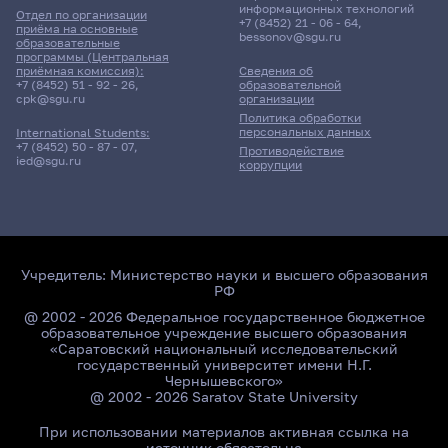
информационных технологий
Отдел по организации
+7 (8452) 21 - 06 - 64
,
приёма на основные
bessonov@sgu.ru
образовательные
программы (Центральная
приёмная комиссия):
Сведения об
+7 (8452) 51 - 92 - 26
,
образовательной
cpk@sgu.ru
организации
Политика обработки
персональных данных
International Students:
+7 (8452) 50 - 87 - 07
,
Противодействие
ied@sgu.ru
коррупции
Учредитель:
Министерство науки и высшего образования
РФ
@ 2002 - 2026 Федеральное государственное бюджетное
образовательное учреждение высшего образования
«Саратовский национальный исследовательский
государственный университет имени Н.Г.
Чернышевского»
@ 2002 - 2026 Saratov State University
При использовании материалов активная ссылка на
источник обязательна