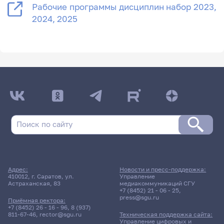
Рабочие программы дисциплин набор 2023,
2024, 2025
Адрес:
Новости и пресс-поддержка:
410012, г. Саратов, ул.
Управление
Астраханская, 83
медиакоммуникаций СГУ
+7 (8452) 21 - 06 - 25
,
press@sgu.ru
Приёмная ректора:
+7 (8452) 26 - 16 - 96
,
8 (937)
811-67-46
,
rector@sgu.ru
Техническая поддержка сайта:
Управление цифровых и