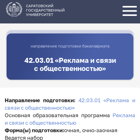
Перейти
к
основному
САРАТОВСКИЙ
содержанию
ГОСУДАРСТВЕННЫЙ
УНИВЕРСИТЕТ
направление подготовки бакалавриата
42.03.01 «Реклама и связи
с общественностью»
Направление подготовки:
42.03.01 «Реклама и
связи с общественностью»
Основная образовательная программа
Реклама
и связи с общественностью
Форма(ы) подготовки:
очная, очно-заочная
Ведется набор