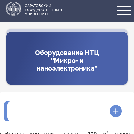
Перейти
к
основному
САРАТОВСКИЙ
содержанию
ГОСУДАРСТВЕННЫЙ
УНИВЕРСИТЕТ
Оборудование НТЦ
"Микро- и
наноэлектроника"
2
«Чистая комната», площадь 200 м
, класс