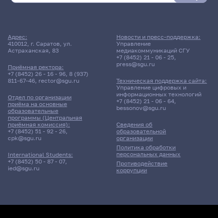
Адрес:
Новости и пресс-поддержка:
410012, г. Саратов, ул.
Управление
Астраханская, 83
медиакоммуникаций СГУ
+7 (8452) 21 - 06 - 25
,
press@sgu.ru
Приёмная ректора:
+7 (8452) 26 - 16 - 96
,
8 (937)
811-67-46
,
rector@sgu.ru
Техническая поддержка сайта:
Управление цифровых и
информационных технологий
Отдел по организации
+7 (8452) 21 - 06 - 64
,
приёма на основные
bessonov@sgu.ru
образовательные
программы (Центральная
приёмная комиссия):
Сведения об
+7 (8452) 51 - 92 - 26
,
образовательной
cpk@sgu.ru
организации
Политика обработки
персональных данных
International Students:
+7 (8452) 50 - 87 - 07
,
Противодействие
ied@sgu.ru
коррупции