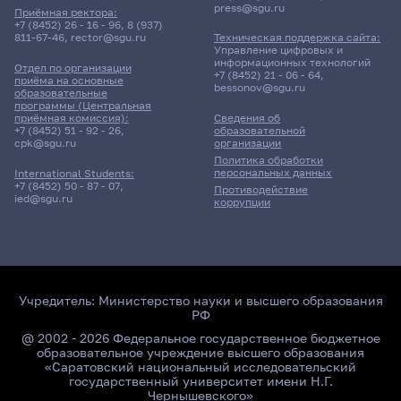
press@sgu.ru
Приёмная ректора:
+7 (8452) 26 - 16 - 96
,
8 (937)
811-67-46
,
rector@sgu.ru
Техническая поддержка сайта:
Управление цифровых и
информационных технологий
Отдел по организации
+7 (8452) 21 - 06 - 64
,
приёма на основные
bessonov@sgu.ru
образовательные
программы (Центральная
приёмная комиссия):
Сведения об
+7 (8452) 51 - 92 - 26
,
образовательной
cpk@sgu.ru
организации
Политика обработки
персональных данных
International Students:
+7 (8452) 50 - 87 - 07
,
Противодействие
ied@sgu.ru
коррупции
Учредитель:
Министерство науки и высшего образования
РФ
@ 2002 - 2026 Федеральное государственное бюджетное
образовательное учреждение высшего образования
«Саратовский национальный исследовательский
государственный университет имени Н.Г.
Чернышевского»