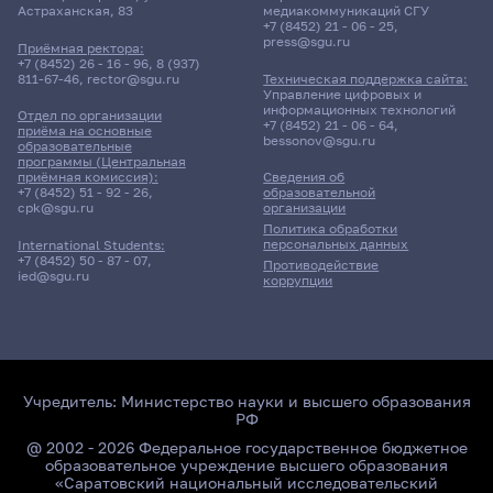
Астраханская, 83
медиакоммуникаций СГУ
+7 (8452) 21 - 06 - 25
,
press@sgu.ru
Приёмная ректора:
+7 (8452) 26 - 16 - 96
,
8 (937)
811-67-46
,
rector@sgu.ru
Техническая поддержка сайта:
Управление цифровых и
информационных технологий
Отдел по организации
+7 (8452) 21 - 06 - 64
,
приёма на основные
bessonov@sgu.ru
образовательные
программы (Центральная
приёмная комиссия):
Сведения об
+7 (8452) 51 - 92 - 26
,
образовательной
cpk@sgu.ru
организации
Политика обработки
персональных данных
International Students:
+7 (8452) 50 - 87 - 07
,
Противодействие
ied@sgu.ru
коррупции
Учредитель:
Министерство науки и высшего образования
РФ
@ 2002 - 2026 Федеральное государственное бюджетное
образовательное учреждение высшего образования
«Саратовский национальный исследовательский