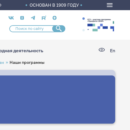
ОСНОВАН В 1909 ГОДУ
О
Социальные
сети
дная деятельность
En
ан
Наши программы