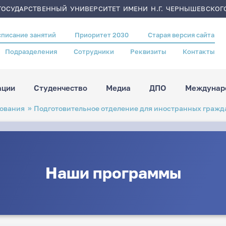
ОСУДАРСТВЕННЫЙ УНИВЕРСИТЕТ ИМЕНИ Н.Г. ЧЕРНЫШЕВСКОГ
списание занятий
Приоритет 2030
Старая версия сайта
Подразделения
Сотрудники
Реквизиты
Контакты
ации
Студенчество
Медиа
ДПО
Междунаро
зования
Подготовительное отделение для иностранных гражд
Наши программы