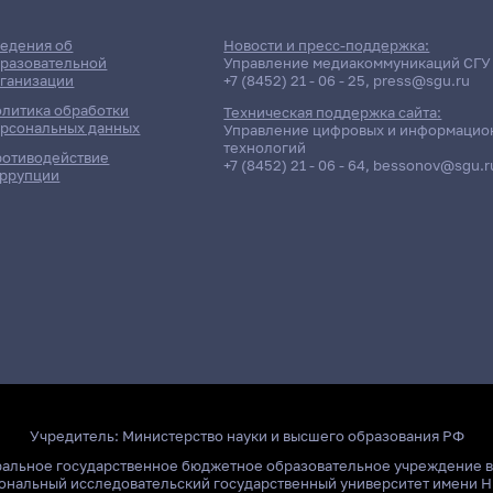
едения об
Новости и пресс-поддержка:
разовательной
Управление медиакоммуникаций СГУ
ганизации
+7 (8452) 21 - 06 - 25
,
press@sgu.ru
литика обработки
Техническая поддержка сайта:
рсональных данных
Управление цифровых и информацио
технологий
отиводействие
+7 (8452) 21 - 06 - 64
,
bessonov@sgu.r
ррупции
Учредитель:
Министерство науки и высшего образования РФ
ральное государственное бюджетное образовательное учреждение 
ональный исследовательский государственный университет имени Н