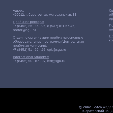
Адрес:
Св
410012, г. Саратов, ул. Астраханская, 83
об
ор
Приёмная ректора:
По
+7 (8452) 26 - 16 - 96
,
8 (937) 811-67-46
,
пе
rector@sgu.ru
Пр
Отдел по организации приёма на основные
ко
образовательные программы (Центральная
приёмная комиссия):
+7 (8452) 51 - 92 - 26
,
cpk@sgu.ru
International Students:
+7 (8452) 50 - 87 - 07
,
ied@sgu.ru
@ 2002 - 2026 Феде
«Саратовский наци