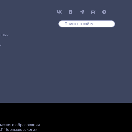
нных
u
высшего образования
.Г. Чернышевского»