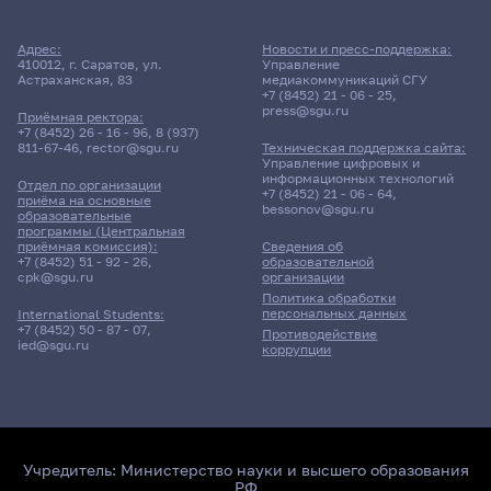
Адрес:
Новости и пресс-поддержка:
410012, г. Саратов, ул.
Управление
Астраханская, 83
медиакоммуникаций СГУ
+7 (8452) 21 - 06 - 25
,
press@sgu.ru
Приёмная ректора:
+7 (8452) 26 - 16 - 96
,
8 (937)
811-67-46
,
rector@sgu.ru
Техническая поддержка сайта:
Управление цифровых и
информационных технологий
Отдел по организации
+7 (8452) 21 - 06 - 64
,
приёма на основные
bessonov@sgu.ru
образовательные
программы (Центральная
приёмная комиссия):
Сведения об
+7 (8452) 51 - 92 - 26
,
образовательной
cpk@sgu.ru
организации
Политика обработки
персональных данных
International Students:
+7 (8452) 50 - 87 - 07
,
Противодействие
ied@sgu.ru
коррупции
Учредитель:
Министерство науки и высшего образования
РФ