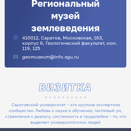
Региональный
музей
землеведения
410012, Саратов, Московская, 163,
корпус 6, Геологический факультет, ком.
119, 125
geomuseum@info.sgu.ru
ВИЗИТКА
Саратовский университет – это крупное экспертное
сообщество. Любовь к науке и обучению, пытливый ум,
стремление к диалогу, системность и трудолюбие – то, что
выделяет университетских людей