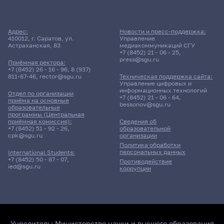
Адрес:
Новости и пресс-поддержка:
410012, г. Саратов, ул.
Управление
Астраханская, 83
медиакоммуникаций СГУ
+7 (8452) 21 - 06 - 25
,
press@sgu.ru
Приёмная ректора:
+7 (8452) 26 - 16 - 96
,
8 (937)
811-67-46
,
rector@sgu.ru
Техническая поддержка сайта:
Управление цифровых и
информационных технологий
Отдел по организации
+7 (8452) 21 - 06 - 64
,
приёма на основные
bessonov@sgu.ru
образовательные
программы (Центральная
приёмная комиссия):
Сведения об
+7 (8452) 51 - 92 - 26
,
образовательной
cpk@sgu.ru
организации
Политика обработки
персональных данных
International Students:
+7 (8452) 50 - 87 - 07
,
Противодействие
ied@sgu.ru
коррупции
Учредитель:
Министерство науки и высшего образования