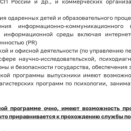
П России и др., и коммерческих организа
ия одаренных детей и образовательного проце
дения информационно-коммуникационного 
и информационной среды включая интернет
енностью (PR)
ой и офисной деятельности (по управлению п
сфере научно-исследовательской, психодиаг
оны и безопасности государства, обеспечения 
ской программы выпускники имеют возможно
агистерских программ по психологии, занима
ой программе очно, имеют возможность пр
 что приравнивается к прохождению службы по