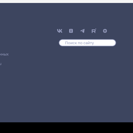
нных
u