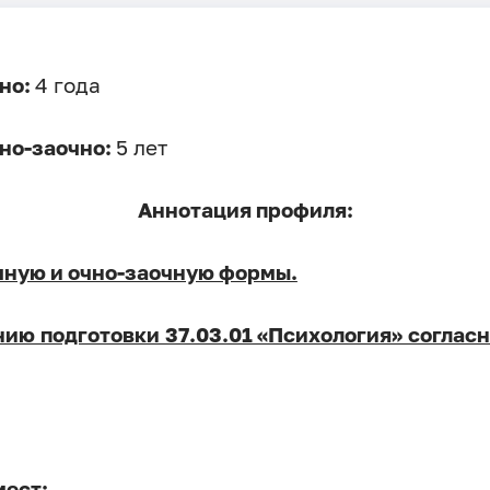
но:
4 года
но-заочно:
5 лет
Аннотация профиля:
очную и очно-заочную формы.
нию подготовки 37.03.01 «Психология» соглас
мест;