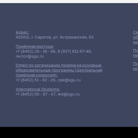
Адрес:
Св
410012, г. Саратов, ул. Астраханская, 83
об
ор
Приёмная ректора:
По
+7 (8452) 26 - 16 - 96
,
8 (937) 811-67-46
,
пе
rector@sgu.ru
Пр
Отдел по организации приёма на основные
ко
образовательные программы (Центральная
приёмная комиссия):
+7 (8452) 51 - 92 - 26
,
cpk@sgu.ru
International Students:
+7 (8452) 50 - 87 - 07
,
ied@sgu.ru