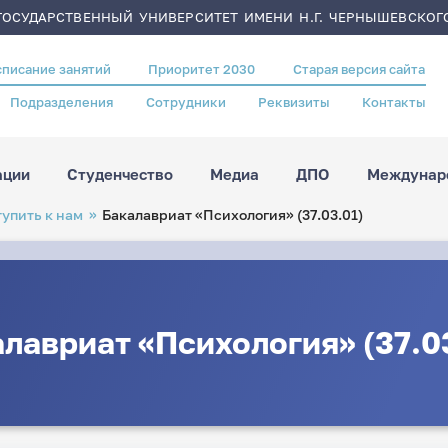
ОСУДАРСТВЕННЫЙ УНИВЕРСИТЕТ ИМЕНИ Н.Г. ЧЕРНЫШЕВСКОГ
списание занятий
Приоритет 2030
Старая версия сайта
Подразделения
Сотрудники
Реквизиты
Контакты
ации
Студенчество
Медиа
ДПО
Междунаро
упить к нам
Бакалавриат «Психология» (37.03.01)
лавриат «Психология» (37.0