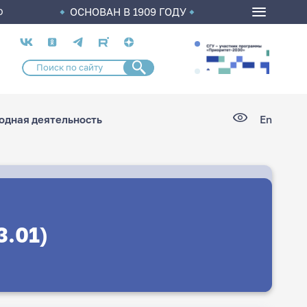
ОСНОВАН В 1909 ГОДУ
О
Социальные
сети
дная деятельность
En
3.01)