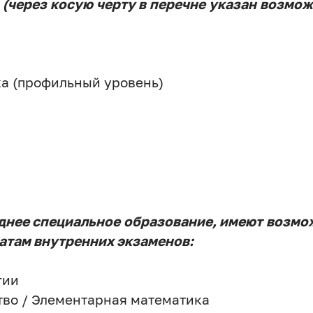
(через косую черту в перечне указан возмо
ка (профильный уровень)
днее специальное образование, имеют возмож
татам внутренних экзаменов:
гии
тво / Элементарная математика