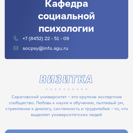
Кафедра
социальной
психологии
+7 (8452) 22 - 51 - 09
socpsy@info.sgu.ru
ВИЗИТКА
Саратовский университет – это крупное экспертное
сообщество. Любовь к науке и обучению, пытливый ум,
стремление к диалогу, системность и трудолюбие – то, что
выделяет университетских людей