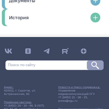
Документы
История
Адрес:
Новости и пресс-поддержка:
410012, г. Саратов, ул.
Управление
Астраханская, 83
медиакоммуникаций СГУ
+7 (8452) 21 - 06 - 25
,
press@sgu.ru
Приёмная ректора:
+7 (8452) 26 - 16 - 96
,
8 (937)
811-67-46
,
rector@sgu.ru
Техническая поддержка сайта: