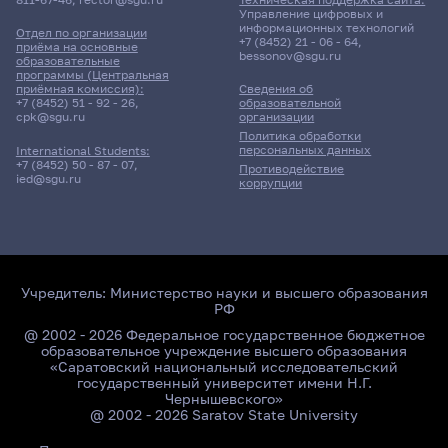
Управление цифровых и
информационных технологий
Отдел по организации
+7 (8452) 21 - 06 - 64
,
приёма на основные
bessonov@sgu.ru
образовательные
программы (Центральная
приёмная комиссия):
Сведения об
+7 (8452) 51 - 92 - 26
,
образовательной
cpk@sgu.ru
организации
Политика обработки
персональных данных
International Students:
+7 (8452) 50 - 87 - 07
,
Противодействие
ied@sgu.ru
коррупции
Учредитель:
Министерство науки и высшего образования
РФ
@ 2002 - 2026 Федеральное государственное бюджетное
образовательное учреждение высшего образования
«Саратовский национальный исследовательский
государственный университет имени Н.Г.
Чернышевского»
@ 2002 - 2026 Saratov State University