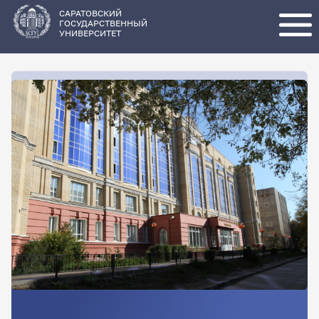
Перейти
к
основному
САРАТОВСКИЙ
содержанию
ГОСУДАРСТВЕННЫЙ
УНИВЕРСИТЕТ