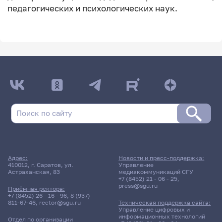
педагогических и психологических наук.
Адрес:
Новости и пресс-поддержка:
410012, г. Саратов, ул.
Управление
Астраханская, 83
медиакоммуникаций СГУ
+7 (8452) 21 - 06 - 25
,
press@sgu.ru
Приёмная ректора:
+7 (8452) 26 - 16 - 96
,
8 (937)
811-67-46
,
rector@sgu.ru
Техническая поддержка сайта:
Управление цифровых и
информационных технологий
Отдел по организации