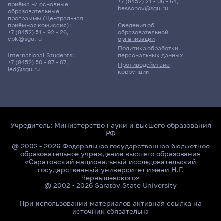
+7 (8452) 21 - 06 - 64
,
приёма на основные
bessonov@sgu.ru
образовательные
программы (Центральная
приёмная комиссия):
Сведения об
+7 (8452) 51 - 92 - 26
,
образовательной
cpk@sgu.ru
организации
Политика обработки
персональных данных
International Students:
+7 (8452) 50 - 87 - 07
,
Противодействие
ied@sgu.ru
коррупции
Учредитель:
Министерство науки и высшего образования
РФ
@ 2002 - 2026 Федеральное государственное бюджетное
образовательное учреждение высшего образования
«Саратовский национальный исследовательский
государственный университет имени Н.Г.
Чернышевского»
@ 2002 - 2026 Saratov State University
При использовании материалов активная ссылка на
источник обязательна