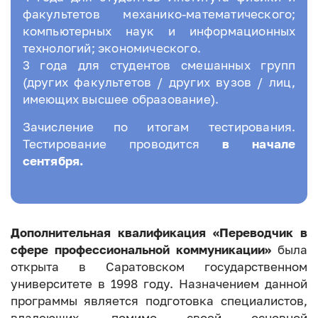
факультетов механико-математического;
компьютерных наук и информационных
технологий; экономического.
3 года для студентов смешанных групп
(других факультетов / других вузов / лиц,
имеющих высшее образование).
Зачисление по итогам тестирования.
Тестирование проводится
в начале
сентября.
Дополнительная квалификация «Переводчик в
сфере профессиональной коммуникации»
была
открыта в Саратовском государственном
университете в 1998 году. Назначением данной
программы является подготовка специалистов,
владеющих, помимо своей основной