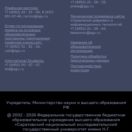
+7 (8452) 21 - 06 - 25
,
press@sgu.ru
Приёмная ректора:
+7 (8452) 26 - 16 - 96
,
8 (937)
811-67-46
,
rector@sgu.ru
Техническая поддержка сайта:
Управление цифровых и
информационных технологий
Отдел по организации
+7 (8452) 21 - 06 - 64
,
приёма на основные
bessonov@sgu.ru
образовательные
программы (Центральная
приёмная комиссия):
Сведения об
+7 (8452) 51 - 92 - 26
,
образовательной
cpk@sgu.ru
организации
Политика обработки
персональных данных
International Students:
+7 (8452) 50 - 87 - 07
,
Противодействие
ied@sgu.ru
коррупции
Учредитель:
Министерство науки и высшего образования
РФ
@ 2002 - 2026 Федеральное государственное бюджетное
образовательное учреждение высшего образования
«Саратовский национальный исследовательский
государственный университет имени Н.Г.