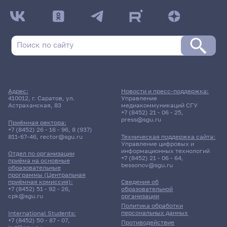
Адрес:
Новости и пресс-поддержка:
410012, г. Саратов, ул.
Управление
Астраханская, 83
медиакоммуникаций СГУ
+7 (8452) 21 - 06 - 25
,
press@sgu.ru
Приёмная ректора:
+7 (8452) 26 - 16 - 96
,
8 (937)
811-67-46
,
rector@sgu.ru
Техническая поддержка сайта:
Управление цифровых и
информационных технологий
Отдел по организации
+7 (8452) 21 - 06 - 64
,
приёма на основные
bessonov@sgu.ru
образовательные
программы (Центральная
приёмная комиссия):
Сведения об
+7 (8452) 51 - 92 - 26
,
образовательной
cpk@sgu.ru
организации
Политика обработки
персональных данных
International Students:
+7 (8452) 50 - 87 - 07
,
Противодействие