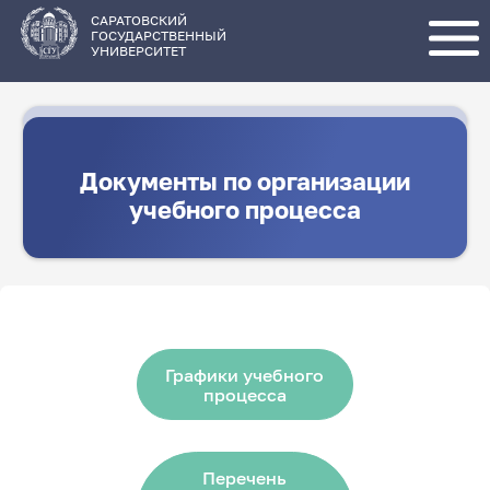
Перейти
к
основному
САРАТОВСКИЙ
содержанию
ГОСУДАРСТВЕННЫЙ
УНИВЕРСИТЕТ
Документы по организации
учебного процесса
Графики учебного
процесса
Перечень