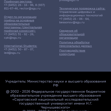
Приёмная ректора:
+7 (8452) 26 - 16 - 96
,
8 (937)
811-67-46
,
rector@sgu.ru
Техническая поддержка сайта:
Управление цифровых и
информационных технологий
Отдел по организации
+7 (8452) 21 - 06 - 64
,
приёма на основные
bessonov@sgu.ru
образовательные
программы (Центральная
приёмная комиссия):
Сведения об
+7 (8452) 51 - 92 - 26
,
образовательной
cpk@sgu.ru
организации
Политика обработки
персональных данных
International Students:
+7 (8452) 50 - 87 - 07
,
Противодействие
ied@sgu.ru
коррупции
Учредитель:
Министерство науки и высшего образования
РФ
@ 2002 - 2026 Федеральное государственное бюджетное
образовательное учреждение высшего образования
«Саратовский национальный исследовательский
государственный университет имени Н.Г.
Чернышевского»