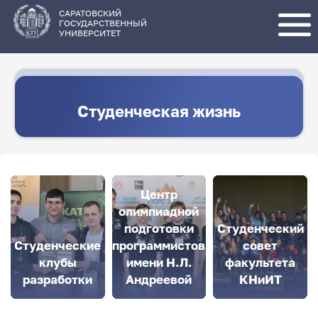
Перейти
к
основному
САРАТОВСКИЙ
содержанию
ГОСУДАРСТВЕННЫЙ
УНИВЕРСИТЕТ
Студенческая жизнь
Центр
олимпиадной
подготовки
Студенческий
Студенческие
программистов
совет
клубы
имени Н.Л.
факультета
разработки
Андреевой
КНиИТ