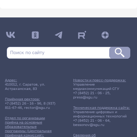
Адрес:
Новости и пресс-поддержка:
410012, г. Саратов, ул.
Управление
Астраханская, 83
медиакоммуникаций СГУ
+7 (8452) 21 - 06 - 25
,
press@sgu.ru
Приёмная ректора:
+7 (8452) 26 - 16 - 96
,
8 (937)
811-67-46
,
rector@sgu.ru
Техническая поддержка сайта:
Управление цифровых и
информационных технологий
Отдел по организации
+7 (8452) 21 - 06 - 64
,
приёма на основные
bessonov@sgu.ru
образовательные
программы (Центральная
приёмная комиссия):
Сведения об