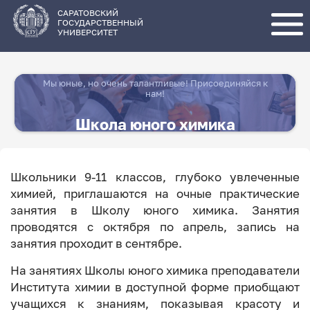
Перейти
к
основному
САРАТОВСКИЙ
содержанию
ГОСУДАРСТВЕННЫЙ
УНИВЕРСИТЕТ
Мы юные, но очень талантливые! Присоединяйся к
нам!
Школа юного химика
Школьники 9-11 классов, глубоко увлеченные
химией, приглашаются на очные практические
занятия в Школу юного химика. Занятия
проводятся с октября по апрель, запись на
занятия проходит в сентябре.
На занятиях Школы юного химика преподаватели
Института химии в доступной форме приобщают
учащихся к знаниям, показывая красоту и