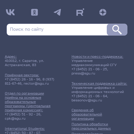
Адрес:
Новости и пресс-поддержка:
410012, г. Саратов, ул.
Управление
Астраханская, 83
медиакоммуникаций СГУ
+7 (8452) 21 - 06 - 25
,
press@sgu.ru
Приёмная ректора:
+7 (8452) 26 - 16 - 96
,
8 (937)
811-67-46
,
rector@sgu.ru
Техническая поддержка сайта:
Управление цифровых и
информационных технологий
Отдел по организации
+7 (8452) 21 - 06 - 64
,
приёма на основные
bessonov@sgu.ru
образовательные
программы (Центральная
приёмная комиссия):
Сведения об
+7 (8452) 51 - 92 - 26
,
образовательной
cpk@sgu.ru
организации
Политика обработки
персональных данных
International Students:
+7 (8452) 50 - 87 - 07
,
Противодействие